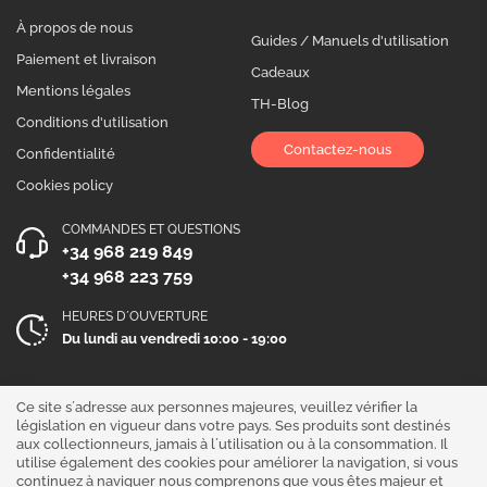
À propos de nous
Guides / Manuels d'utilisation
Paiement et livraison
Cadeaux
Mentions légales
TH-Blog
Conditions d'utilisation
Contactez-nous
Confidentialité
Cookies policy
COMMANDES ET QUESTIONS
+34 968 219 849
+34 968 223 759
HEURES D´OUVERTURE
Du lundi au vendredi 10:00 - 19:00
Suivez-nous !
Ce site s´adresse aux personnes majeures, veuillez vérifier la
législation en vigueur dans votre pays. Ses produits sont destinés
aux collectionneurs, jamais à l´utilisation ou à la consommation. Il
utilise également des cookies pour améliorer la navigation, si vous
continuez à naviguer nous comprenons que vous êtes majeur et