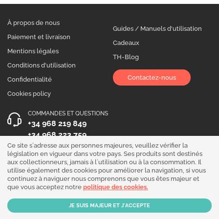
À propos de nous
Guides / Manuels d'utilisation
Paiement et livraison
Cadeaux
Mentions légales
TH-Blog
Conditions d'utilisation
Contactez-nous
Confidentialité
Cookies policy
COMMANDES ET QUESTIONS
+34 968 219 849
+34 968 223 759
Ce site s´adresse aux personnes majeures, veuillez vérifier la
HEURES D´OUVERTURE
législation en vigueur dans votre pays. Ses produits sont destinés
aux collectionneurs, jamais à l´utilisation ou à la consommation. Il
Du lundi au vendredi 10:00 - 19:00
utilise également des cookies pour améliorer la navigation, si vous
continuez à naviguer nous comprenons que vous êtes majeur et
Suivez-nous !
que vous acceptez notre
politique des cookies.