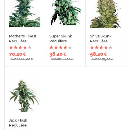
Mother's Finest
Super Skunk
Shiva Skunk
Régulière
Régulière
Régulière
70,40
38,40
58,40
€
€
€
Avant: 88,00
Avant: 48,00
Avant: 73,00
€
€
€
Jack Flash
Régulière