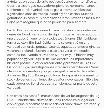
a Holanda en busca de asilo político. Cuando se intensificó la
Guerra a las Drogas, cultivadores pioneros norteamericanos
temieron perder variedades de ganja irremplazables que
significaban años de trabajo, estudio y dedicación. Muchos
genotipos únicos y muy apreciados fueron llevados a los Países
Bajos para asegurar que no se perdieran para siempre.
La Big Bud primaria era una Afgana robusta engendrada con
genes de Skunk, un híbrido de vigor inusual e inesperado, con
una producción que rompía todos los cánones. Distribuida en
forma de clon, Big Bud rápidamente se convirtió en una
variedad comercial popular. Cuando aquellos clones originales
viajaron a Holanda, fueron la base para varias variedades
estables, incluyendo cruzas con Skunk #1 y un híbrido muy
popular de 75%BB-25%NL#1. Dos desarrollos importantes
hicieron posible la variedad corriente y premiada de Big Bud.
En primer lugar, investigaciones intensivas permitieron a Sensi
identificar el genotipo y origen geográfico exacto del cultivo
Afgani en Big Bud. En segundo lugar, la expansión de nuestro
stock de genes a comienzo de los años noventa permitió a los
cultivadores de Sensi acceder a un ejemplar primario de esta
variedad.
Con estas dos bases fuimos capaces de ver los orígenes de Big
Bud. El híbrido final cruzado de Sensi recaptura el vigor del
clon original y además se beneficia del sabor suave, afrutado, y