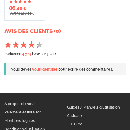
86,40
€
Avant: 108,00
€
AVIS DES CLIENTS (0)
Evaluation
4.3
/5
basé sur
3
voix
Vous devez
vous identifier
pour écrire des commentaires.
À propos de nous
Guides / Manuels d'utilisation
Paiement et livraison
Cadeaux
Mentions légales
TH-Blog
Conditions d'utilisation