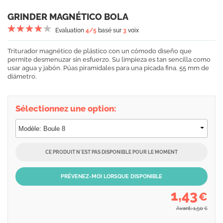
GRINDER MAGNÉTICO BOLA
Evaluation
4
/5
basé sur
3
voix
Triturador magnético de plástico con un cómodo diseño que
permite desmenuzar sin esfuerzo. Su limpieza es tan sencilla como
usar agua y jabón. Púas piramidales para una picada fina. 55 mm de
diámetro.
Sélectionnez une option:
CE PRODUIT N´EST PAS DISPONIBLE POUR LE MOMENT
PRÉVENEZ-MOI LORSQUE DISPONIBLE
1,43
€
Avant: 1,50
€