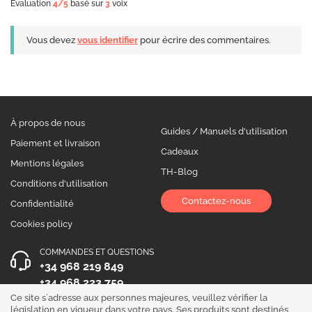
Evaluation
4
/5
basé sur
3
voix
Vous devez
vous identifier
pour écrire des commentaires.
À propos de nous
Guides / Manuels d'utilisation
Paiement et livraison
Cadeaux
Mentions légales
TH-Blog
Conditions d'utilisation
Contactez-nous
Confidentialité
Cookies policy
COMMANDES ET QUESTIONS
+34 968 219 849
+34 968 223 759
Ce site s´adresse aux personnes majeures, veuillez vérifier la
HEURES D´OUVERTURE
législation en vigueur dans votre pays. Ses produits sont destinés