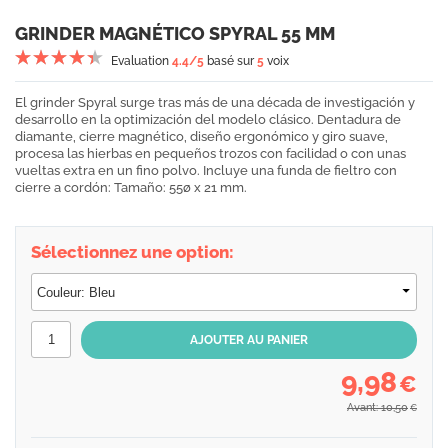
GRINDER MAGNÉTICO SPYRAL 55 MM
Evaluation
4.4
/5
basé sur
5
voix
El grinder Spyral surge tras más de una década de investigación y
desarrollo en la optimización del modelo clásico. Dentadura de
diamante, cierre magnético, diseño ergonómico y giro suave,
procesa las hierbas en pequeños trozos con facilidad o con unas
vueltas extra en un fino polvo. Incluye una funda de fieltro con
cierre a cordón: Tamaño: 55ø x 21 mm.
Sélectionnez une option:
9,98
€
Avant: 10,50
€