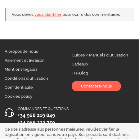
Vous devez
vous identifier
pour écrire des commentaires.
À propos de nous
Guides / Manuels d'utilisation
Paiement et livraison
Cadeaux
Mentions légales
TH-Blog
Conditions d'utilisation
Contactez-nous
Confidentialité
Cookies policy
COMMANDES ET QUESTIONS
+34 968 219 849
+34 968 223 759
Ce site s´adresse aux personnes majeures, veuillez vérifier la
HEURES D´OUVERTURE
législation en vigueur dans votre pays. Ses produits sont destinés