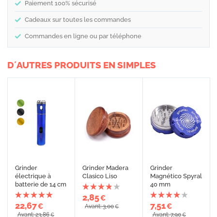
Paiement 100% sécurisé
Cadeaux sur toutes les commandes
Commandes en ligne ou par téléphone
D´AUTRES PRODUITS EN SIMPLES
Grinder
Grinder Madera
Grinder
électrique à
Clasico Liso
Magnético Spyral
batterie de 14 cm
40 mm
2,85
€
22,67
7,51
€
€
Avant: 3,00
€
Avant: 23,86
Avant: 7,90
€
€