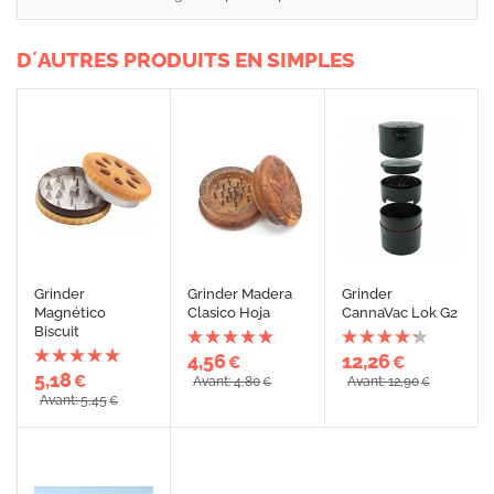
D´AUTRES PRODUITS EN SIMPLES
Grinder
Grinder Madera
Grinder
Magnético
Clasico Hoja
CannaVac Lok G2
Biscuit
4,56
12,26
€
€
5,18
€
Avant: 4,80
Avant: 12,90
€
€
Avant: 5,45
€