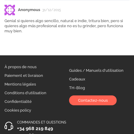
Anonymous
31/12/2015
Genial si quieres algo sencillo, natural e indie, tritura bien, pero si
quieres algo más profesional este no es tu grinder, pero funciona
muy bien.
À propos de nous
Guides / Manuels d'utilisation
Paiement et livraison
Cadeaux
Mentions légales
TH-Blog
Conditions d'utilisation
Contactez-nous
Confidentialité
Cookies policy
COMMANDES ET QUESTIONS
+34 968 219 849