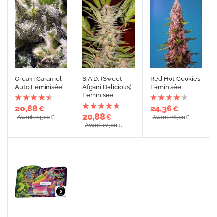
Cream Caramel
S.A.D. (Sweet
Red Hot Cookies
Auto Féminisée
Afgani Delicious)
Féminisée
Féminisée
20,88
24,36
€
€
20,88
€
Avant: 24,00
Avant: 28,00
€
€
Avant: 24,00
€