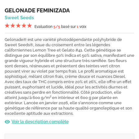
GELONADE FEMINIZADA
Sweet Seeds
Evaluation
5
/5
basé sur
1
voix
Gelonade® est une variété photodépendante polyhybride de
Sweet Seeds®, issue du croisement entre les légendes
californiennes Lemon Tree et Gelato #41. Cette génétique se
distingue par son équilibre 50% indica et 50% sativa, manifestant une
grande vigueur hybride et une structure très ramifiée. Ses fleurs
sont denses, résineuses et présentent des teintes vert citron
pouvant virer au violet par temps frais. Le profil aromatique est
sophistiqué, mêlant citron frais, crème douce et nuances Diesel.
Avec des taux de THC compris entre 20% et 26%, elle offre un effet
puissant, euphorisant et lucide, idéal pour les activités diurnes et
créatives sans perdre en fonctionnalité. Côté production, elle
atteint jusqu'à 600 g/m² en intérieur et 600 g par plante en
extérieur. Lancée en janvier 2026, elle s'annonce comme une
génétique de référence par sa haute qualité organoleptique et son
excellente aptitude aux extractions.
Voir la description complète