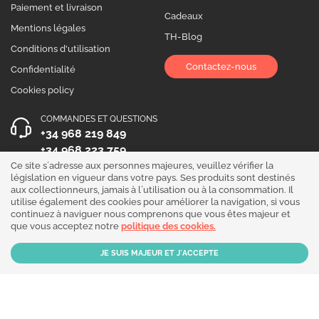
Paiement et livraison
Cadeaux
Mentions légales
TH-Blog
Conditions d'utilisation
Contactez-nous
Confidentialité
Cookies policy
COMMANDES ET QUESTIONS
+34 968 219 849
+34 968 223 759
Ce site s´adresse aux personnes majeures, veuillez vérifier la
HEURES D´OUVERTURE
législation en vigueur dans votre pays. Ses produits sont destinés
aux collectionneurs, jamais à l´utilisation ou à la consommation. Il
Du lundi au vendredi 10:00 - 19:00
utilise également des cookies pour améliorer la navigation, si vous
continuez à naviguer nous comprenons que vous êtes majeur et
Suivez-nous !
que vous acceptez notre
politique des cookies.
Our products are sold for collection purposes only. Read the
legal disclaimer
.
Copyright © 2026 - THGrow.com - Souvenir Garden S.L. CIF B-73729667 - Calle