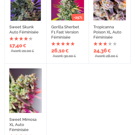
-25%
Sweet Skunk
Gorilla Sherbet
Tropicanna
Auto Féminisée
F1 Fast Version
Poison XL Auto
Féminisée
Féminisée
17,40
€
26,10
24,36
€
€
Avant: 20,00
€
Avant: 30,00
Avant: 28,00
€
€
Sweet Mimosa
XL Auto
Féminisée