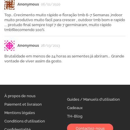
Anonymous
06/01/2020
Top...Crecimento muito rápido e floração tmb 6-7 Semanas ,indoor
muito produtivo muito facil para crescer , outdoor tmb bom e rapido
... protudo final sempre top! 7 de 7 germinaram, muito rápido
tmb!Recomendo 100%
Anonymous
28/03/2013
Brutalidade em menos de 24 horas as sementes já abriram... Grande
vontade de viver assim da gosto.
À propos de nous
Guides / Manuels d'utilisation
Paiement et livraison
Cadeaux
Mentions légales
TH-Blog
Conditions d'utilisation
Contactez-nous
Confidentialité