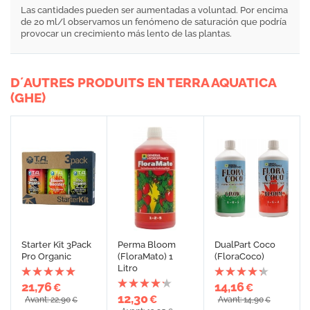
Las cantidades pueden ser aumentadas a voluntad. Por encima
de 20 ml/l observamos un fenómeno de saturación que podría
provocar un crecimiento más lento de las plantas.
D´AUTRES PRODUITS EN TERRA AQUATICA
(GHE)
Starter Kit 3Pack
Perma Bloom
DualPart Coco
Pro Organic
(FloraMato) 1
(FloraCoco)
Litro
21,76
14,16
€
€
12,30
€
Avant: 22,90
Avant: 14,90
€
€