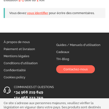
Evaluation
4
/5
basé sur
4
voix
Vous devez
vous identifier
pour écrire des commentaires.
À propos de nous
Guides / Manuels d'utilisation
Paiement et livraison
Cadeaux
Mentions légales
TH-Blog
Conditions d'utilisation
Contactez-nous
Confidentialité
Cookies policy
COMMANDES ET QUESTIONS
+34 968 219 849
+34 968 223 759
Ce site s´adresse aux personnes majeures, veuillez vérifier la
HEURES D´OUVERTURE
législation en vigueur dans votre pays. Ses produits sont destinés