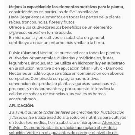
Mejora la capacidad de los elementos nutritivos para la planta
,
convirtiéndolos en partículas de fácil asimilación.
Hace llegar estos elementos en todas las partes de la planta:
raíces, troncos, hojas, flores y frutos.
Ofrece a los cultivadores los beneficios de un elemento
orgánico natural
, en forma líquida.
En hidroponía y en cultivos sin substrato en general,
contribuye a crear un entorno más similar a la tierra.
Fulvic (Diamond Nectar) se puede aplicar a todas las plantas
cultivadas: ornamentales, culinarias y medicinales, frutas,
legumbres, árboles, etc.
Se utiliza en hidroponía y en substrato
,
en la solución nutritiva o en aplicación foliar. Fulvic - Diamond
Nectar es un aditivo que se utiliza en combinación con abonos
completos. Combinado con programas nutritivos
convencionales producirá plantas vigorosas, cosechas más
precoces y más abundantes y, por supuesto, intensifica la
calidad de sabor y de esencias a las cuales os hemos
acostumbrado.
APLICACIÓN:
2 a 3 ml/l durante todas las fases de crecimiento, fructificación
y floración
.Se utiliza añadido a la solución nutritiva para cultivos
en todos los medios, tierra,substrato e hidroponía.
Atención :
Fulvic - Diamond Nectar es un ácido que bajará el pH de la
solución. Verter en el agua antes de corregir el nivel de pH.