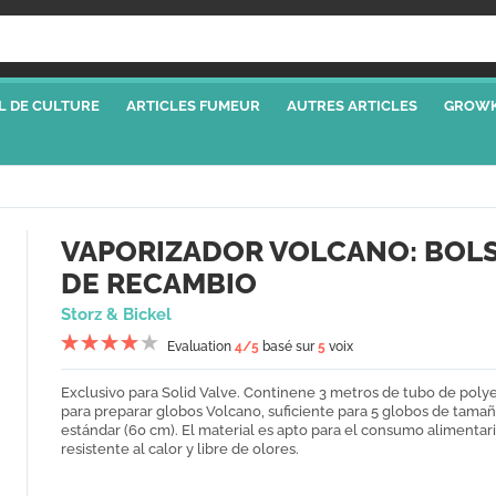
L DE CULTURE
ARTICLES FUMEUR
AUTRES ARTICLES
GROWK
VAPORIZADOR VOLCANO: BOL
DE RECAMBIO
Storz & Bickel
Evaluation
4
/5
basé sur
5
voix
Exclusivo para Solid Valve. Continene 3 metros de tubo de poly
para preparar globos Volcano, suficiente para 5 globos de tama
estándar (60 cm). El material es apto para el consumo alimentari
resistente al calor y libre de olores.