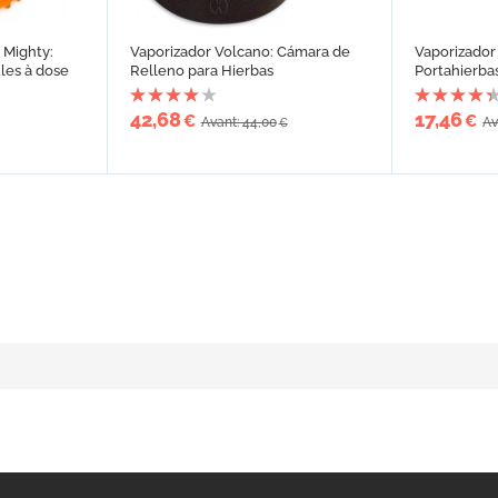
 Mighty:
Vaporizador Volcano: Cámara de
Vaporizador
les à dose
Relleno para Hierbas
Portahierba
42,68
17,46
€
€
Avant: 44,00
Av
€