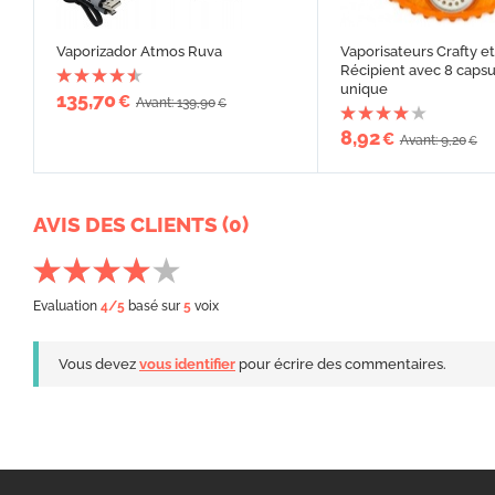
Vaporizador Atmos Ruva
Vaporisateurs Crafty et
Récipient avec 8 capsu
unique
135,70
€
Avant: 139,90
€
8,92
€
Avant: 9,20
€
AVIS DES CLIENTS (0)
Evaluation
4
/5
basé sur
5
voix
Vous devez
vous identifier
pour écrire des commentaires.