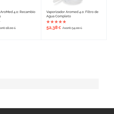
 AroMed 4.0: Recambio
Vaporizador Aromed 4.0: Filtro de
s
Agua Completo
52,38
€
ant: 18,00
Avant: 54,00
€
€