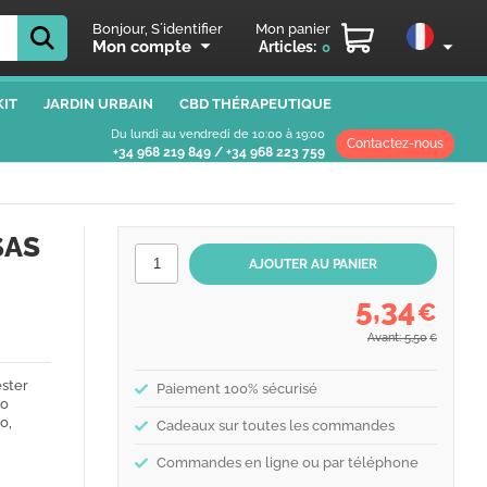
Bonjour, S´identifier
Mon panier
Mon compte
Articles:
0
IT
JARDIN URBAIN
CBD THÉRAPEUTIQUE
Du lundi au vendredi de 10:00 à 19:00
Contactez-nous
+34 968 219 849
/
+34 968 223 759
SAS
5,34
€
Avant: 5,50
€
ester
Paiement 100% sécurisé
ño
o,
Cadeaux sur toutes les commandes
Commandes en ligne ou par téléphone