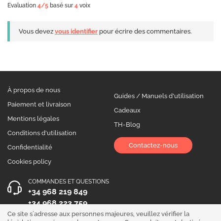
Evaluation
4
/5
basé sur
4
voix
Vous devez
vous identifier
pour écrire des commentaires.
À propos de nous
Guides / Manuels d'utilisation
Paiement et livraison
Cadeaux
Mentions légales
TH-Blog
Conditions d'utilisation
Contactez-nous
Confidentialité
Cookies policy
COMMANDES ET QUESTIONS
+34 968 219 849
+34 968 223 759
Ce site s´adresse aux personnes majeures, veuillez vérifier la