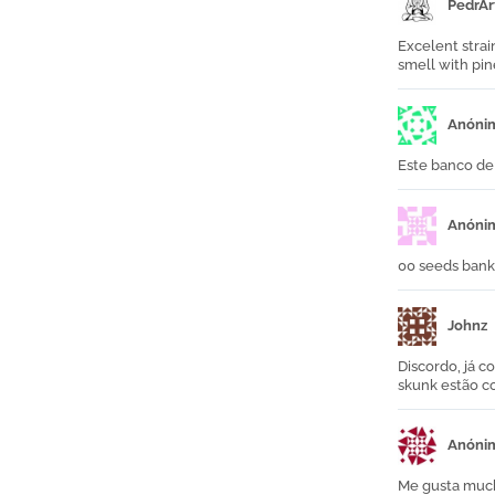
PedrAr
Excelent strai
smell with pin
Anóni
Este banco de
Anóni
00 seeds bank 
Johnz
Discordo, já 
skunk estão c
Anóni
Me gusta muc