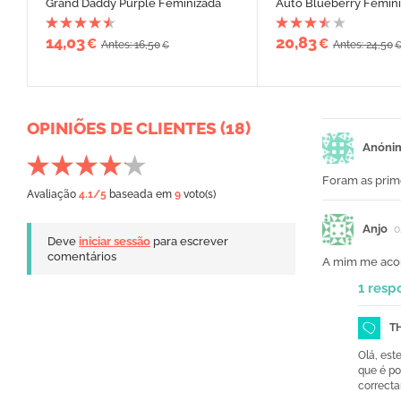
Grand Daddy Purple Feminizada
Auto Blueberry Femin
14,03
20,83
€
€
Antes: 16,50
Antes: 24,50
€
OPINIÕES DE CLIENTES (18)
Anóni
Foram as prime
Avaliação
4.1
/5
baseada em
9
voto(s)
Anjo
0
Deve
iniciar sessão
para escrever
comentários
A mim me aco
1 resp
T
Olá, est
que é po
correct