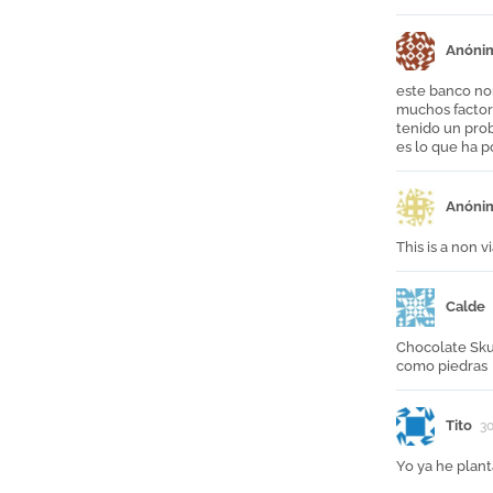
Anóni
este banco no
muchos factore
tenido un pro
es lo que ha p
Anóni
This is a non v
Calde
Chocolate Skun
como piedras
Tito
3
Yo ya he plant