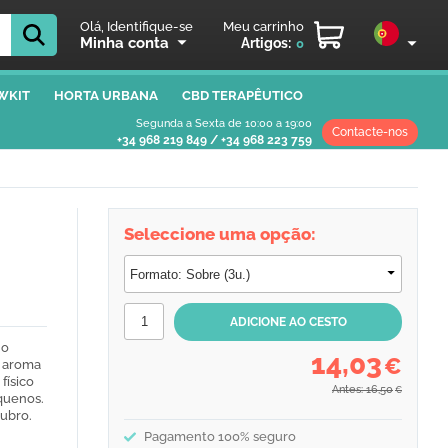
Olá, Identifique-se
Meu carrinho
Minha conta
Artigos:
0
WKIT
HORTA URBANA
CBD TERAPÊUTICO
Segunda a Sexta de 10:00 a 19:00
Contacte-nos
+34 968 219 849
/
+34 968 223 759
Seleccione uma opção:
no
14,03
€
u aroma
físico
Antes: 16,50
€
quenos.
tubro.
Pagamento 100% seguro