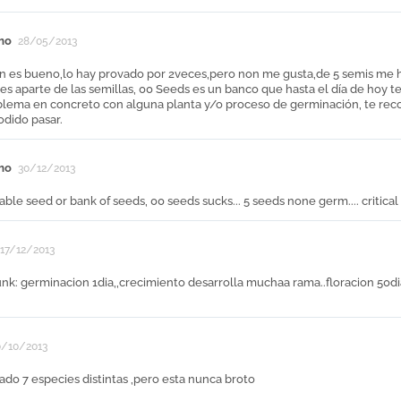
mo
28/05/2013
n es bueno,lo hay provado por 2veces,pero non me gusta,de 5 semis me ha
s aparte de las semillas, 00 Seeds es un banco que hasta el día de hoy 
blema en concreto con alguna planta y/o proceso de germinación, te re
odido pasar.
mo
30/12/2013
iable seed or bank of seeds, 00 seeds sucks... 5 seeds none germ.... critical
17/12/2013
k: germinacion 1dia,,crecimiento desarrolla muchaa rama..floracion 50dia
0/10/2013
ado 7 especies distintas ,pero esta nunca broto