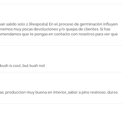
n salido solo 2 [Resposta] En el proceso de germinación influyen
tenemos muy pocas devoluciones y/o quejas de clientes. Si has
comendamos que te pongas en contacto con nosotros para ver que
 kush is cool, but kush not
s..produccion muy buena en interior,,sabor a pino resinoso..duros