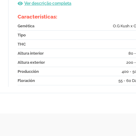
Ver descrição completa
Características:
Genética
O.G Kush x 
Tipo
THC
Altura interior
80 
Altura exterior
200 
Producción
400 - 5
Floración
55 - 60 D