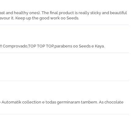
st and healthy ones). The final product is really sticky and beautiful
o savour it. Keep up the good work 00 Seeds.
!! Comprovado,TOP TOP TOP,parabens 00 Seeds e Kaya.
e Automatik collection e todas germinaram tambem. As chocolate