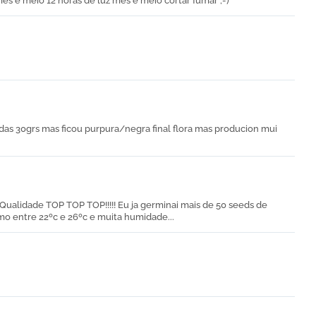
es e meio 12 horas de luz mes e meio cortar fumar ;-)
todas 30grs mas ficou purpura/negra final flora mas producion mui
/Qualidade TOP TOP TOP!!!!! Eu ja germinai mais de 50 seeds de
 entre 22ºc e 26ºc e muita humidade...