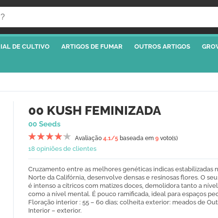
IAL DE CULTIVO
ARTIGOS DE FUMAR
OUTROS ARTIGOS
GRO
00 KUSH FEMINIZADA
00 Seeds
Avaliação
4.1
/5
baseada em
9
voto(s)
18 opiniões de clientes
Cruzamento entre as melhores genéticas indicas estabilizadas 
Norte da Califórnia, desenvolve densas e resinosas flores. O se
é intenso a cítricos com matizes doces, demolidora tanto a nível 
como a nível mental. É pouco ramificada, ideal para espaços pe
Floração interior : 55 – 60 dias; colheita exterior: meados de Ou
Interior – exterior.