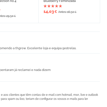
ection no.4
Blueberry Feminizada
14,03
€
Antes: 16,50
€
ntes: 29,50
€
comendo a thgrow. Excelente loja e equipa 5estrelas.
entaram já reclamei e nada dizem
si e aos clientes que têm contas de e-mail com hotmail, msn, live e outlook
ara spam ou lixo, teriam de configurar os vossos e-mails para ler