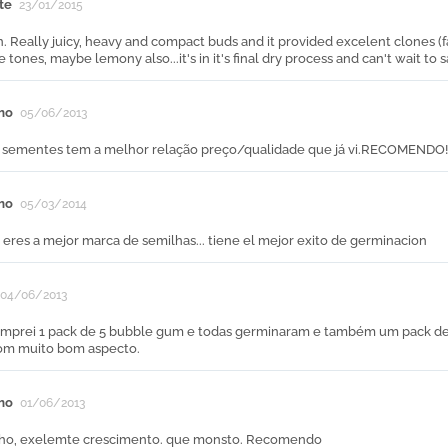
te
23/01/2015
n. Really juicy, heavy and compact buds and it provided excelent clones (fa
e tones, maybe lemony also...it's in it's final dry process and can't wait t
mo
05/06/2013
 sementes tem a melhor relação preço/qualidade que já vi.RECOMENDO!
mo
05/03/2014
eres a mejor marca de semilhas... tiene el mejor exito de germinacion
04/06/2013
comprei 1 pack de 5 bubble gum e todas germinaram e também um pack d
om muito bom aspecto.
mo
01/06/2013
ho, exelemte crescimento. que monsto. Recomendo