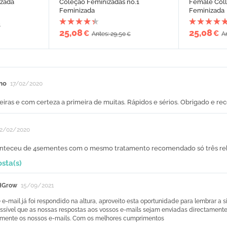
izada
Coleção Feminizadas no.1
Female Coll
Feminizada
Feminizada
€
25,08
25,08
€
€
Antes: 29,50
A
€
mo
17/02/2020
iras e com certeza a primeira de muitas. Rápidos e sérios. Obrigado e re
2/02/2020
nteceu de 4sementes com o mesmo tratamento recomendado só três reb
osta(s)
HGrow
15/09/2021
e e-mail já foi respondido na altura, aproveito esta oportunidade para lembrar a 
ssível que as nossas respostas aos vossos e-mails sejam enviadas directamente p
amente os nossos e-mails. Com os melhores cumprimentos