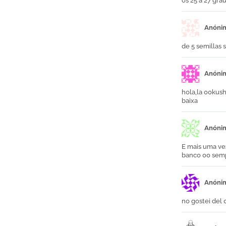
os 25 a 27 gra
Anóni
de 5 semillas 
Anóni
hola,la 00kush
baixa
Anóni
E mais uma vez
banco 00 semp
Anóni
no gostei del 