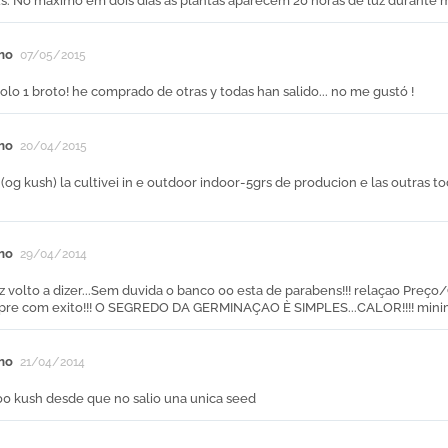
us. No maximo em dois dias as plantas aparecem 20 horas de luz durante m
mo
07/05/2015
solo 1 broto! he comprado de otras y todas han salido... no me gustó !
mo
20/04/2015
(og kush) la cultivei in e outdoor indoor-5grs de producion e las outras 
mo
29/04/2014
 volto a dizer...Sem duvida o banco 00 esta de parabens!!! relaçao Preço
re com exito!!! O SEGREDO DA GERMINAÇAO È SIMPLES...CALOR!!!! minimo
mo
21/04/2014
00 kush desde que no salio una unica seed