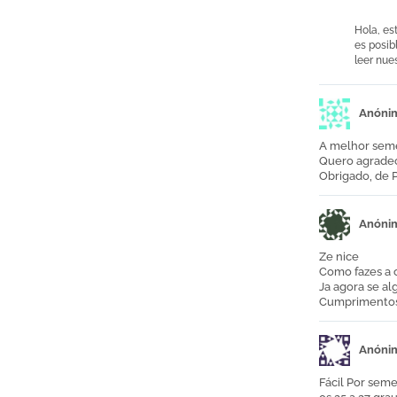
Hola, es
es posib
leer nue
Anóni
A melhor seme
Quero agradec
Obrigado, de 
Anóni
Ze nice
Como fazes a c
Ja agora se al
Cumprimento
Anóni
Fácil Por seme