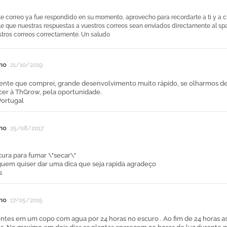
te correo ya fue respondido en su momento, aprovecho para recordarte a ti y a c
le que nuestras respuestas a vuestros correos sean enviados directamente al spa
stros correos correctamente. Un saludo
mo
21/10/2019
nte que comprei, grande desenvolvimento muito rápido, se olharmos de 
er à ThGrow, pela oportunidade.
Portugal
mo
25/08/2017
ura para fumar \"secar\"
guem quiser dar uma dica que seja rapida agradeço
s
mo
17/05/2015
ntes em um copo com agua por 24 horas no escuro . Ao fim de 24 horas as