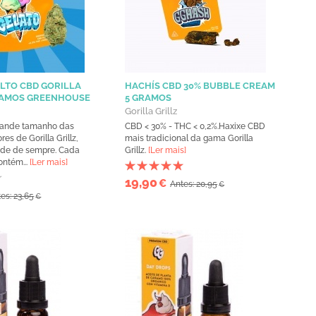
LTO CBD GORILLA
HACHÍS CBD 30% BUBBLE CREAM
GRAMOS GREENHOUSE
5 GRAMOS
Gorilla Grillz
rande tamanho das
CBD < 30% - THC < 0,2%.Haxixe CBD
es de Gorilla Grillz,
mais tradicional da gama Gorilla
ade de sempre. Cada
Grillz.
[Ler mais]
ntém...
[Ler mais]
19,90
€
Antes: 20,95
€
es: 23,65
€