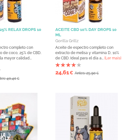
 25% RELAX DROPS 10
ACEITE CBD 10% DAY DROPS 10
ML
Gorilla Grillz
ectro completo con
Aceite de espectro completo con
co de coco, 25% de CBD.
extracto de melisa y vitamina D, 10%
la mayor calidad...
de CBD. Ideal para el día a...
[Ler mais]
24,61
€
Antes: 25,90
€
tes: 40,40
€