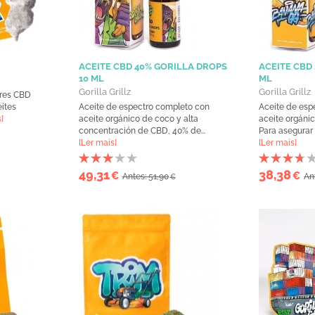
ACEITE CBD 40% GORILLA DROPS
ACEITE CBD
10 ML
ML
Gorilla Grillz
Gorilla Grillz
ores CBD
ites
Aceite de espectro completo con
Aceite de esp
]
aceite orgánico de coco y alta
aceite orgáni
concentración de CBD, 40% de...
Para asegurar 
[Ler mais]
[Ler mais]
49,31
38,38
€
€
Antes: 51,90
An
€