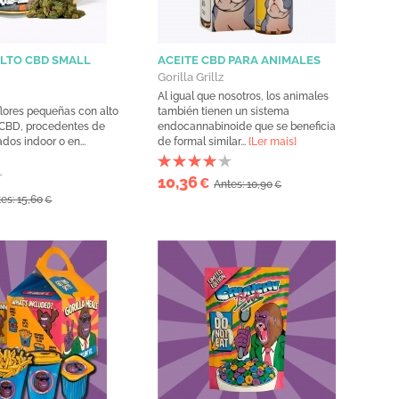
LTO CBD SMALL
ACEITE CBD PARA ANIMALES
Gorilla Grillz
Al igual que nosotros, los animales
flores pequeñas con alto
también tienen un sistema
 CBD, procedentes de
endocannabinoide que se beneficia
ados indoor o en...
de formal similar...
[Ler mais]
10,36
€
Antes: 10,90
€
es: 15,60
€