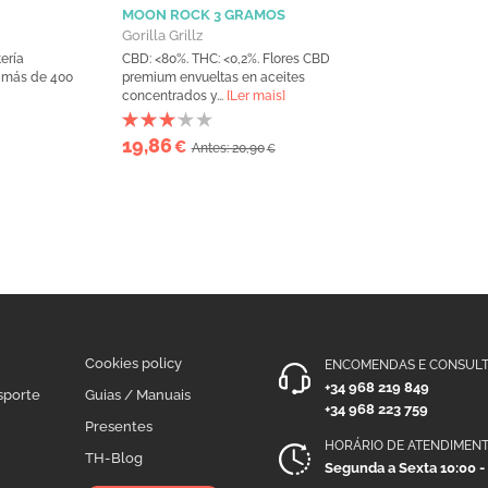
MOON ROCK 3 GRAMOS
Gorilla Grillz
ería
CBD: <80%. THC: <0,2%. Flores CBD
 más de 400
premium envueltas en aceites
concentrados y...
[Ler mais]
19,86
€
Antes: 20,90
€
Cookies policy
ENCOMENDAS E CONSULT
+34 968 219 849
sporte
Guias / Manuais
+34 968 223 759
Presentes
HORÁRIO DE ATENDIMEN
TH-Blog
Segunda a Sexta 10:00 -