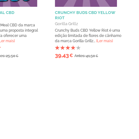
AL CBD
CRUNCHY BUDS CBD YELLOW
RIOT
Gorilla Grillz
a Meal CBD da marca
 é uma proposta integral
Crunchy Buds CBD Yellow Riot é uma
ra oferecer uma
edição limitada de flores de cânhamo
Ler mais]
da marca Gorilla Grillz...
[Ler mais]
39,43
€
es: 25,50
Antes: 41,50
€
€