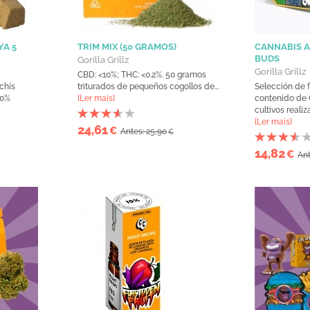
YA 5
TRIM MIX (50 GRAMOS)
CANNABIS A
BUDS
Gorilla Grillz
Gorilla Grillz
CBD: <10%; THC: <0.2%. 50 gramos
chís
triturados de pequeños cogollos de...
Selección de 
00%
[Ler mais]
contenido de
cultivos realiz
[Ler mais]
24,61
€
Antes: 25,90
€
14,82
€
Ant