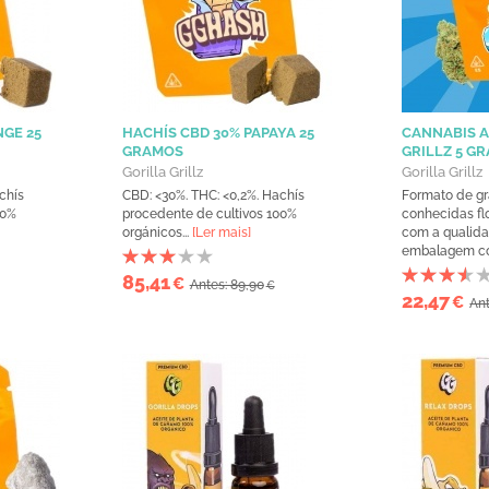
GE 25
HACHÍS CBD 30% PAPAYA 25
CANNABIS A
GRAMOS
GRILLZ 5 
Gorilla Grillz
Gorilla Grillz
chís
CBD: <30%. THC: <0,2%. Hachís
Formato de g
00%
procedente de cultivos 100%
conhecidas flor
orgánicos...
[Ler mais]
com a qualid
embalagem co
85,41
€
Antes: 89,90
€
22,47
€
Ant