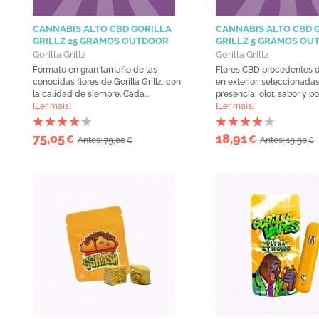
CANNABIS ALTO CBD GORILLA
CANNABIS ALTO CBD 
GRILLZ 25 GRAMOS OUTDOOR
GRILLZ 5 GRAMOS OU
Gorilla Grillz
Gorilla Grillz
Formato en gran tamaño de las
Flores CBD procedentes d
conocidas flores de Gorilla Grillz, con
en exterior, seleccionadas
la calidad de siempre. Cada...
presencia, olor, sabor y por 
[Ler mais]
[Ler mais]
75,05
18,91
€
€
Antes: 79,00
Antes: 19,90
€
€