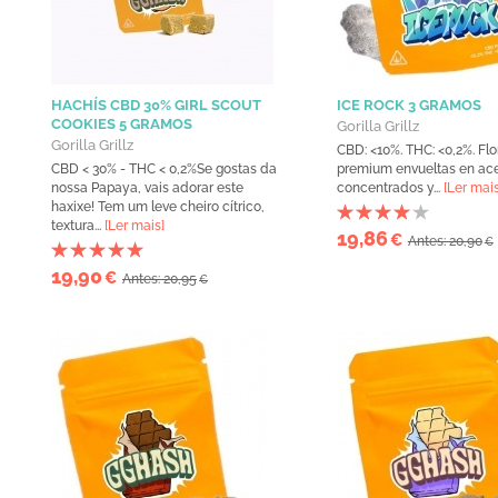
HACHÍS CBD 30% GIRL SCOUT
ICE ROCK 3 GRAMOS
COOKIES 5 GRAMOS
Gorilla Grillz
Gorilla Grillz
CBD: <10%. THC: <0,2%. Fl
CBD < 30% - THC < 0,2%Se gostas da
premium envueltas en ace
nossa Papaya, vais adorar este
concentrados y...
[Ler mais
haxixe! Tem um leve cheiro cítrico,
textura...
[Ler mais]
19,86
€
Antes: 20,90
€
19,90
€
Antes: 20,95
€