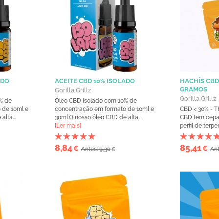
ADO
ACEITE CBD 10% ISOLADO
HACHÍS CBD
GRAMOS
Gorilla Grillz
Gorilla Grillz
% de
Óleo CBD Isolado com 10% de
 de 10ml e
concentração em formato de 10ml e
CBD < 30% - T
lta...
30ml.O nosso óleo CBD de alta...
CBD tem cepa
[Ler mais]
perfil de terpe
8,84
85,41
€
€
Antes: 9,30
Ant
€