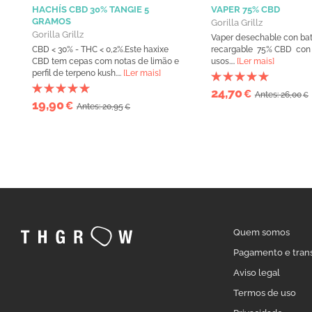
HACHÍS CBD 30% TANGIE 5
VAPER 75% CBD
GRAMOS
Gorilla Grillz
Gorilla Grillz
Vaper desechable con bat
CBD < 30% - THC < 0,2%.Este haxixe
recargable 75% CBD con
CBD tem cepas com notas de limão e
usos....
[Ler mais]
perfil de terpeno kush....
[Ler mais]
24,70
€
Antes: 26,00
€
19,90
€
Antes: 20,95
€
Quem somos
Pagamento e tran
Aviso legal
Termos de uso