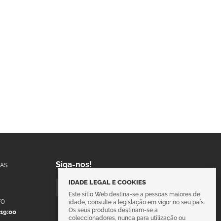
Siga-nos!
AS
IDADE LEGAL E COOKIES
Este sítio Web destina-se a pessoas maiores de
TO
idade, consulte a legislação em vigor no seu país.
Os seus produtos destinam-se a
 19:00
coleccionadores, nunca para utilização ou