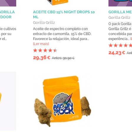
GORILLA
ACEITE CBD 15% NIGHT DROPS 10
GORILLA ME
TDOOR
ML
Gorilla Grillz
Gorilla Grillz
O pack Gorill
e cultivos
Aceite de espectro completo con
Gorilla Grillz
 por su
extracto de camomila, 15% de CBD.
concebida pa
el...
Favorece la relajación, ideal para...
experiência...
[
[Ler mais]
24,23
€
Ant
29,36
€
Antes: 30,90
€