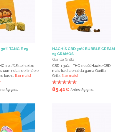
 30% TANGIE 25
HACHÍS CBD 30% BUBBLE CREAM
25 GRAMOS
Gorilla Grillz
HC < 0,2%.Este haxixe
CBD < 30% - THC < 0,2%.Haxixe CBD
s com notas de limão e
mais tradicional da gama Gorilla
no kush....
[Ler mais]
Grillz.
[Ler mais]
85,41
€
es: 89,90
Antes: 89,90
€
€