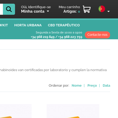
Olá, Identifique-se
Meu carrinho
Minha conta
Artigos:
0
WKIT
HORTA URBANA
CBD TERAPÊUTICO
Segunda a Sexta de 10:00 a 19:00
Contacte-nos
+34 968 219 849
/
+34 968 223 759
nnabinoides van certificadas por laboratorio y cumplen la normativa
Ordenar por:
Nome
|
Preço
|
Data