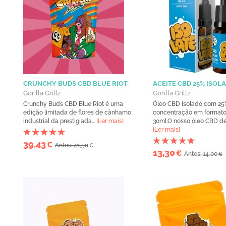
CRUNCHY BUDS CBD BLUE RIOT
ACEITE CBD 25% ISOL
Gorilla Grillz
Gorilla Grillz
Crunchy Buds CBD Blue Riot é uma
Óleo CBD Isolado com 25
edição limitada de flores de cânhamo
concentração em formato
industrial da prestigiada...
[Ler mais]
30ml.O nosso óleo CBD de a
[Ler mais]
39,43
€
Antes: 41,50
€
13,30
€
Antes: 14,00
€