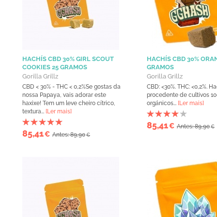
HACHÍS CBD 30% GIRL SCOUT
HACHÍS CBD 30% ORAN
COOKIES 25 GRAMOS
GRAMOS
Gorilla Grillz
Gorilla Grillz
CBD < 30% - THC < 0,2%Se gostas da
CBD: <30%. THC: <0,2%. Ha
nossa Papaya, vais adorar este
procedente de cultivos 1
haxixe! Tem um leve cheiro cítrico,
orgánicos...
[Ler mais]
textura...
[Ler mais]
85,41
€
Antes: 89,90
€
85,41
€
Antes: 89,90
€