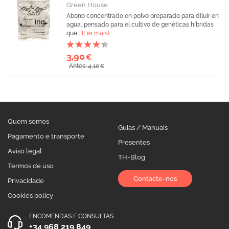
Green House
Abono concentrado en polvo preparado para diluir en
agua, pensado para el cultivo de genéticas híbridas
que...
[Ler mais]
3,90
€
Antes: 4,10
€
Quem somos
Guias / Manuais
Pagamento e transporte
Presentes
Aviso legal
TH-Blog
Termos de uso
Contacte-nos
Privacidade
Cookies policy
ENCOMENDAS E CONSULTAS
+34 968 219 849