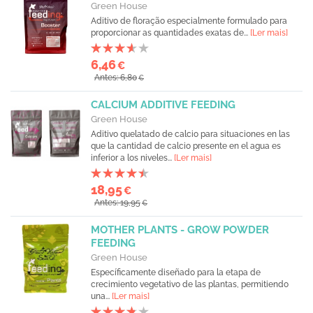
Green House
Aditivo de floração especialmente formulado para
proporcionar as quantidades exatas de...
[Ler mais]
6,46
€
Antes: 6,80
€
CALCIUM ADDITIVE FEEDING
Green House
Aditivo quelatado de calcio para situaciones en las
que la cantidad de calcio presente en el agua es
inferior a los niveles...
[Ler mais]
18,95
€
Antes: 19,95
€
MOTHER PLANTS - GROW POWDER
FEEDING
Green House
Específicamente diseñado para la etapa de
crecimiento vegetativo de las plantas, permitiendo
una...
[Ler mais]