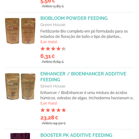
5,56
€
Antes: 5,85
€
BIOBLOOM POWDER FEEDING
Green House
Fertilizante Bio completo em pó formulado para os
estados de floração de todo o tipo de plantas....
[Ler mais]
6,31
€
Antes: 6,64
€
ENHANCER / BIOENHANCER ADDITIVE
FEEDING
Green House
Enhancer / BioEnhancer é uma mistura de ácidos
húmicos, extratos de algas, trichoderma harzianum e...
[Ler mais]
23,28
€
Antes: 24,50
€
BOOSTER PK ADDITIVE FEEDING