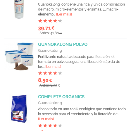
Guanokalong, contiene una rica y única combinación
de macro, micro-elementos y enzimas. El macro-
elemento...
[Ler mais]
39,71
€
Antes: 41,80
€
GUANOKALONG POLVO
Guanokalong
Fertilizante natural adecuado para floración, el
formato en polvo asegura una liberación rápida de
los...
[Ler mais]
8,50
€
Antes: 8,95
€
COMPLETE ORGANICS
Guanokalong
Abono todo en uno 100% ecológico que contiene todo
lo necesario para el crecimiento y la floración de...
[Ler mais]