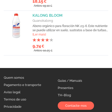
18,15
€
Antes: 19,10
€
KALONG BLOOM
Guanokalong
Abono orgánico para floración NK 2.5-6. Este nutriente
se puede utilizar en suelo, sustratos a base de turbas...
[Ler mais]
9,74
€
Antes: 10,25
€
Quem somos
Guias / Manuais
Pagamento e transporte
Presentes
Aviso legal
TH-Blog
Termos de uso
Contacte-nos
Privacidade