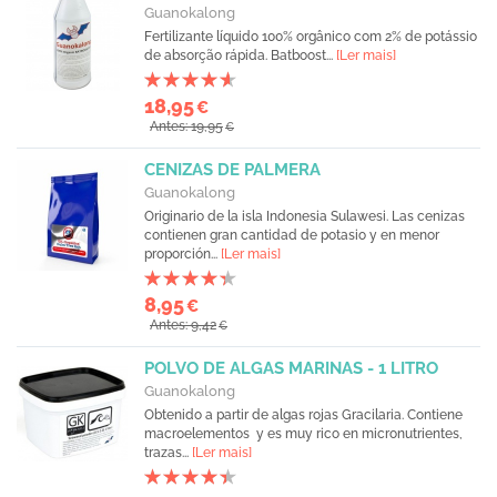
Guanokalong
Fertilizante líquido 100% orgânico com 2% de potássio
de absorção rápida. Batboost...
[Ler mais]
18,95
€
Antes: 19,95
€
CENIZAS DE PALMERA
Guanokalong
Originario de la isla Indonesia Sulawesi. Las cenizas
contienen gran cantidad de potasio y en menor
proporción...
[Ler mais]
8,95
€
Antes: 9,42
€
POLVO DE ALGAS MARINAS - 1 LITRO
Guanokalong
Obtenido a partir de algas rojas Gracilaria. Contiene
macroelementos y es muy rico en micronutrientes,
trazas...
[Ler mais]