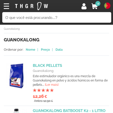
0
Guanokalong
GUANOKALONG
Ordenar por:
Nome
|
Preço
|
Data
BLACK PELLETS
Guanokalong
Este estimulador orgánico es una mezcla de
Guanokalong en polvo y ácidos húmicos en forma de
pellets....
[Ler mais]
12,26
€
Antes: 12,90
€
GUANOKALONG BATBOOST K2 - 1 LITRO