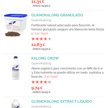
11,31
€
Antes: 11,90
€
GUANOKALONG GRANULADO
Guanokalong
Fertilizante natural adecuado para floración, el
formato granulado asegura una liberación lenta (hasta
1...
[Ler mais]
12,83
€
Antes: 13,50
€
KALONG GROW
Guanokalong
Abono orgánico para crecimiento con un NPK de 6-0-
3. Este nutriente se puede utilizar en suelo, sustratos a
base de...
[Ler mais]
9,74
€
Antes: 10,25
€
GUANOKALONG EXTRACT LÍQUIDO
Guanokalong