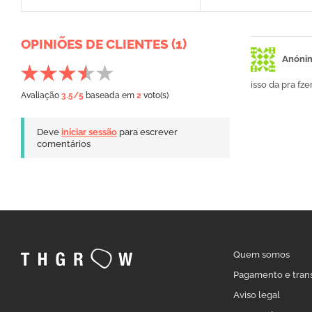
OPINIÕES DE CLIENTES (1)
Anóni
isso da pra fze
Avaliação
3.5
/5
baseada em
2
voto(s)
Deve
iniciar sessão
para escrever
comentários
Quem somos
Pagamento e tran
Aviso legal