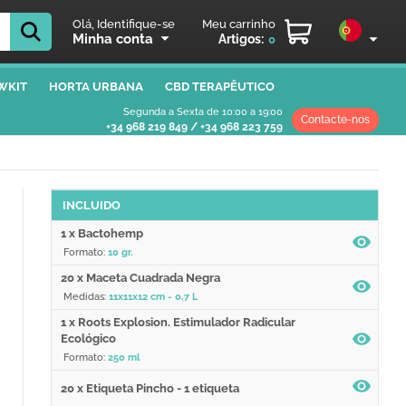
Olá, Identifique-se
Meu carrinho
Minha conta
Artigos:
0
WKIT
HORTA URBANA
CBD TERAPÊUTICO
Segunda a Sexta de 10:00 a 19:00
Contacte-nos
+34 968 219 849
/
+34 968 223 759
INCLUIDO
1 x Bactohemp
Formato:
10 gr.
20 x Maceta Cuadrada Negra
Medidas:
11x11x12 cm - 0,7 L
1 x Roots Explosion. Estimulador Radicular
Ecológico
Formato:
250 ml
20 x Etiqueta Pincho - 1 etiqueta