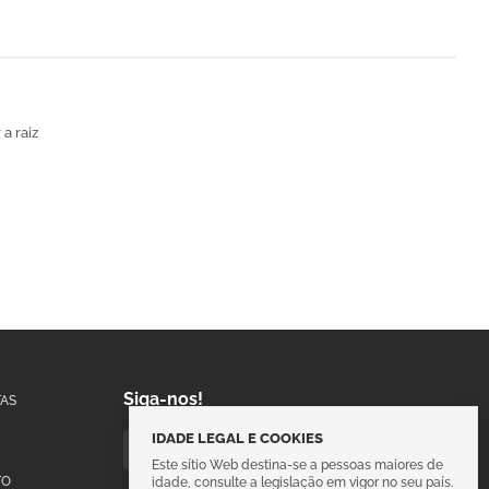
 a raiz
Siga-nos!
AS
IDADE LEGAL E COOKIES
Este sítio Web destina-se a pessoas maiores de
TO
idade, consulte a legislação em vigor no seu país.