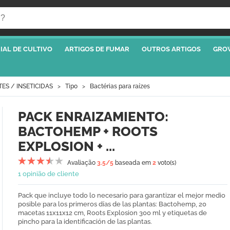
IAL DE CULTIVO
ARTIGOS DE FUMAR
OUTROS ARTIGOS
GRO
TES / INSETICIDAS
Tipo
Bactérias para raízes
PACK ENRAIZAMIENTO:
BACTOHEMP + ROOTS
EXPLOSION + ...
Avaliação
3.5
/5
baseada em
2
voto(s)
1 opinião de cliente
Pack que incluye todo lo necesario para garantizar el mejor medio
posible para los primeros días de las plantas: Bactohemp, 20
macetas 11x11x12 cm, Roots Explosion 300 ml y etiquetas de
pincho para la identificación de las plantas.