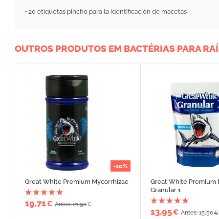
-
20 etiquetas pincho para la identificación de macetas
OUTROS PRODUTOS EM BACTÉRIAS PARA RA
-10%
Great White Premium Mycorrhizae
Great White Premium 
Granular 1
19,71
€
Antes: 21,90
€
13,95
€
Antes: 15,50
€