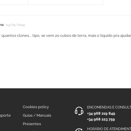
mo
03/01/2014
r quantos clones... tipo, se vem 20 cubos de terra, mais o liquido pra ajudar
Cookies policy
ENCOMENDAS E CONSULT
+34 968 219 849
sporte
Guias / Manuais
+34 968 223 759
Presentes
HORÁRIO DE ATENDIMEN