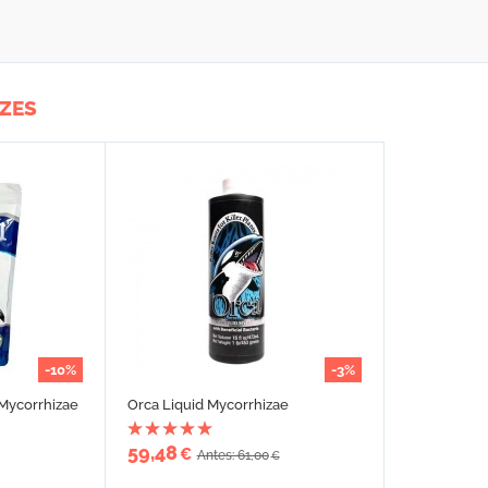
ÍZES
-10%
-3%
Mycorrhizae
Orca Liquid Mycorrhizae
59,48
€
Antes: 61,00
€