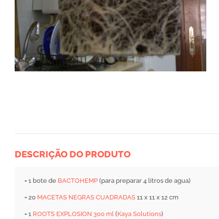
DESCRIÇÃO DO PRODUTO
-
1 bote de
BACTOHEMP
(para preparar 4 litros de agua)
-
20
MACETAS NEGRAS CUADRADAS
11 x 11 x 12 cm
-
1
ROOTS EXPLOSION 300 ml
(
Kaya Solutions
)