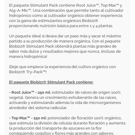
El paquete Stimulant Pack contiene Root Juice™, Top Max™ y
Alg-A-Mic™. Una combinación que permite tanto al cultivador
hidropónico como al cultivador orgánico obtener experiencia
con la gama de estimulantes orgánicos Biobizz®
proporcionando nutrición básica para entre 1 y 4 plantas.
Un paquete ideal si desea dar un paso más y sacar el máximo
partido a su producción de manera orgánica. Con el paquete
Biobizz® Stimulant Pack obtendrá plantas más grandes de
sabor más dulce y resultados mejores que nunca, ¡incluso de
manera hidropónica!
¡Deje que empiece la experiencia del cultivo orgánico con
Biobizz® Try-Pack™!
El paquete Biobizz® Stimulant Pack contiene:
- Root Juice™ - 250 ml:
estimulador de raíces de origen 100%
vegetal. Genera un crecimiento exhuberante de las raíces,
activando y estimulando además la vida de microorganismos
alrededor del sistema radicular.
- Top Max™ - 250 ml:
potenciador de floración 100% orgánico,
que estimula la división de células durante floración y aumenta
la producción del transporte de azucares en la flor
consiguiendo cogollos y flores más grandes con sabores,