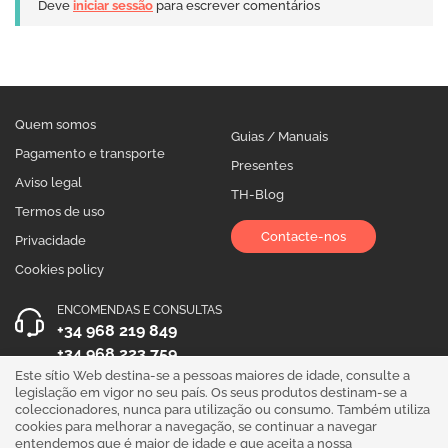
Deve
iniciar sessão
para escrever comentários
Quem somos
Guias / Manuais
Pagamento e transporte
Presentes
Aviso legal
TH-Blog
Termos de uso
Contacte-nos
Privacidade
Cookies policy
ENCOMENDAS E CONSULTAS
+34 968 219 849
+34 968 223 759
Este sítio Web destina-se a pessoas maiores de idade, consulte a
HORÁRIO DE ATENDIMENTO
legislação em vigor no seu país. Os seus produtos destinam-se a
coleccionadores, nunca para utilização ou consumo. Também utiliza
Segunda a Sexta 10:00 - 19:00
cookies para melhorar a navegação, se continuar a navegar
entendemos que é maior de idade e que aceita a nossa