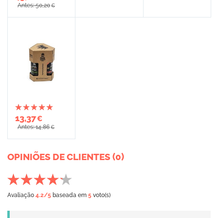
Antes: 50,20
€
13,37
€
Antes: 14,86
€
OPINIÕES DE CLIENTES (0)
Avaliação
4.2
/5
baseada em
5
voto(s)