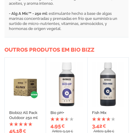
aceites, y aroma intenso.
- Alg A Mic™ - 250 ml:
estimulante hecho a base de algas
marinas concentradas y prensadas en frío que suministra un
surtido de micro-nutrientes, vitaminas, aminoácidos, y
hormonas de origen vegetal.
OUTROS PRODUTOS EM BIO BIZZ
Biobizz All Pack
Bio pH+
Fish Mix
Outdoor 250 ml
4,95
3,42
€
€
45,18
€
Antes: 5,50
Antes: 3,80
€
€