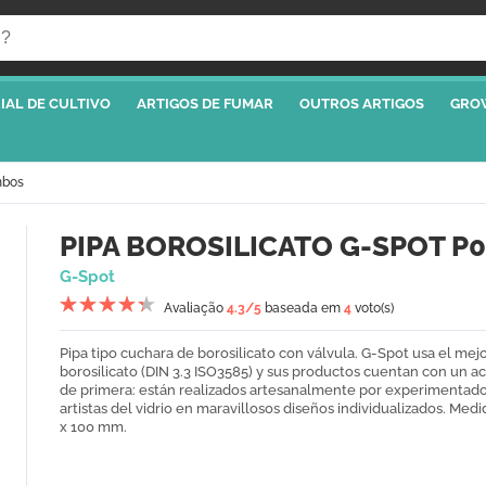
IAL DE CULTIVO
ARTIGOS DE FUMAR
OUTROS ARTIGOS
GRO
mbos
PIPA BOROSILICATO G-SPOT P0
G-Spot
Avaliação
4.3
/5
baseada em
4
voto(s)
Pipa tipo cuchara de borosilicato con válvula. G-Spot usa el mej
borosilicato (DIN 3.3 ISO3585) y sus productos cuentan con un 
de primera: están realizados artesanalmente por experimentad
artistas del vidrio en maravillosos diseños individualizados. Medi
x 100 mm.