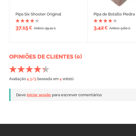
Pipa Six Shooter Original
Pipa de Bolsillo Piedra
37,15
3,42
€
€
Antes: 39,11
Antes: 3,60
€
€
OPINIÕES DE CLIENTES (0)
Avaliação
4.3
/5
baseada em
4
voto(s)
Deve
iniciar sessão
para escrever comentários