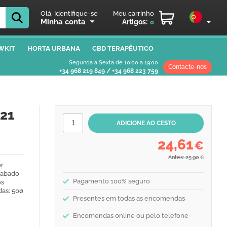
Olá, Identifique-se
Meu carrinho
Minha conta
Artigos:
0
WKIT
HORTA URBANA
CBD TERAPÊUTICO
Segunda a Sexta de 10:00 a 19:00
Contacte-nos
+34 968 219 849
/
+34 968 223 759
21
24,61
€
Antes: 25,90
€
or
acabado
Pagamento 100% seguro
os
das: 50ø
Presentes em todas as encomendas
Encomendas online ou pelo telefone