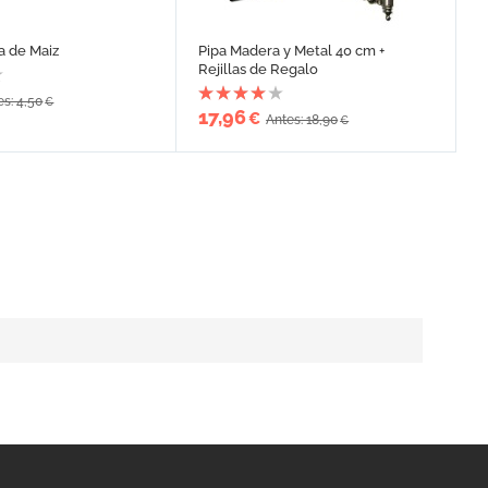
a de Maiz
Pipa Madera y Metal 40 cm +
Rejillas de Regalo
es: 4,50
€
17,96
€
Antes: 18,90
€