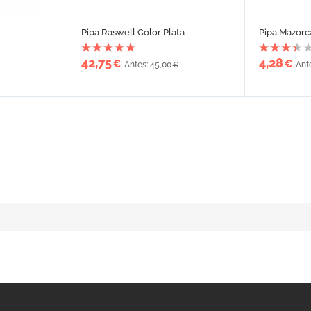
Pipa Raswell Color Plata
Pipa Mazorc
42,75
4,28
€
€
Antes: 45,00
Ant
€