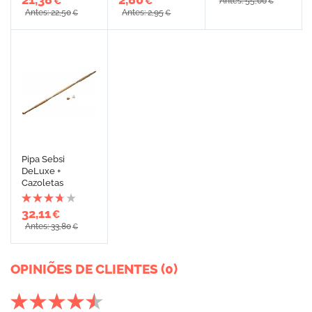
€
€
Antes: 55,00
€
Antes: 22,50
Antes: 2,95
€
€
Pipa Sebsi
DeLuxe +
Cazoletas
32,11
€
Antes: 33,80
€
OPINIÕES DE CLIENTES (0)