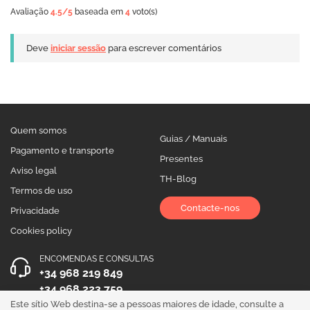
Avaliação
4.5
/5
baseada em
4
voto(s)
Deve
iniciar sessão
para escrever comentários
Quem somos
Guias / Manuais
Pagamento e transporte
Presentes
Aviso legal
TH-Blog
Termos de uso
Contacte-nos
Privacidade
Cookies policy
ENCOMENDAS E CONSULTAS
+34 968 219 849
+34 968 223 759
Este sítio Web destina-se a pessoas maiores de idade, consulte a