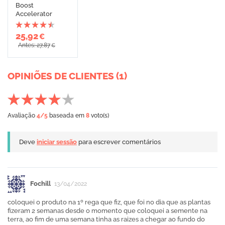
Boost
Accelerator
25,92
€
Antes: 27,87
€
OPINIÕES DE CLIENTES (1)
Avaliação
4
/5
baseada em
8
voto(s)
Deve
iniciar sessão
para escrever comentários
Fochill
13/04/2022
coloquei o produto na 1º rega que fiz, que foi no dia que as plantas
fizeram 2 semanas desde o momento que coloquei a semente na
terra, ao fim de uma semana tinha as raizes a chegar ao fundo do