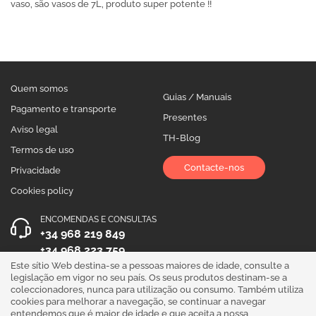
vaso, são vasos de 7L, produto super potente !!
Quem somos
Guias / Manuais
Pagamento e transporte
Presentes
Aviso legal
TH-Blog
Termos de uso
Contacte-nos
Privacidade
Cookies policy
ENCOMENDAS E CONSULTAS
+34 968 219 849
+34 968 223 759
Este sítio Web destina-se a pessoas maiores de idade, consulte a
HORÁRIO DE ATENDIMENTO
legislação em vigor no seu país. Os seus produtos destinam-se a
coleccionadores, nunca para utilização ou consumo. Também utiliza
Segunda a Sexta 10:00 - 19:00
cookies para melhorar a navegação, se continuar a navegar
entendemos que é maior de idade e que aceita a nossa