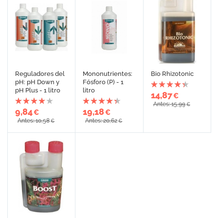
Reguladores del
Mononutrientes:
Bio Rhizotonic
pH: pH Down y
Fósforo (P) - 1
pH Plus - 1 litro
litro
14,87
€
Antes: 15,99
€
9,84
19,18
€
€
Antes: 10,58
Antes: 20,62
€
€