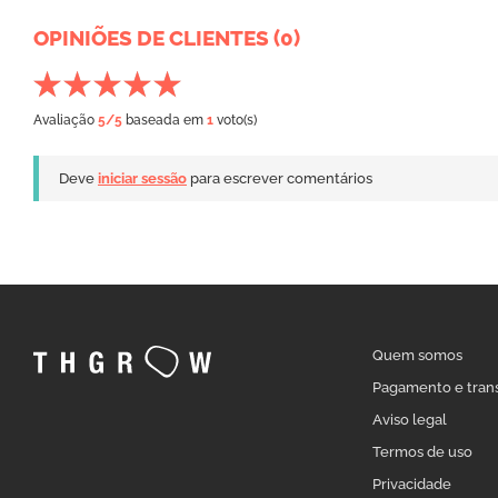
OPINIÕES DE CLIENTES (0)
Avaliação
5
/5
baseada em
1
voto(s)
Deve
iniciar sessão
para escrever comentários
Quem somos
Pagamento e tran
Aviso legal
Termos de uso
Privacidade