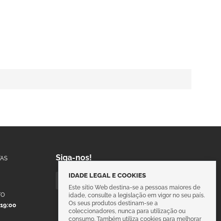
Siga-nos!
AS
IDADE LEGAL E COOKIES
Este sítio Web destina-se a pessoas maiores de
TO
idade, consulte a legislação em vigor no seu país.
Os seus produtos destinam-se a
 19:00
coleccionadores, nunca para utilização ou
consumo. Também utiliza cookies para melhorar