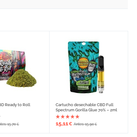
BD Ready to Roll
Cartucho desechable CBD Full
Spectrum Gorilla Glue 70% – 2ml
15,11
€
tes: 15,70
Antes: 15,90
€
€