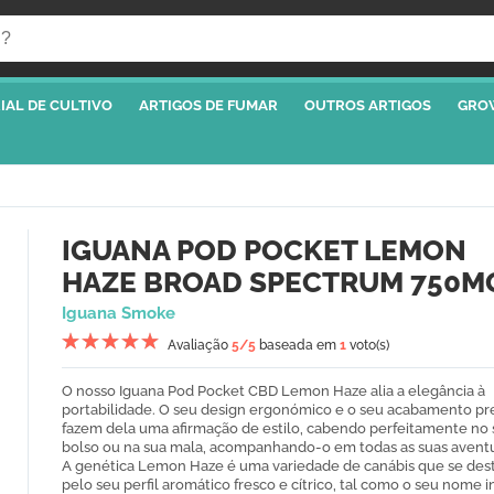
IAL DE CULTIVO
ARTIGOS DE FUMAR
OUTROS ARTIGOS
GRO
IGUANA POD POCKET LEMON
HAZE BROAD SPECTRUM 750M
Iguana Smoke
Avaliação
5
/5
baseada em
1
voto(s)
O nosso Iguana Pod Pocket CBD Lemon Haze alia a elegância à
portabilidade. O seu design ergonómico e o seu acabamento p
fazem dela uma afirmação de estilo, cabendo perfeitamente no
bolso ou na sua mala, acompanhando-o em todas as suas aventu
A genética Lemon Haze é uma variedade de canábis que se des
pelo seu perfil aromático fresco e cítrico, tal como o seu nome i