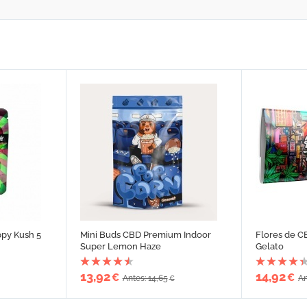
ppy Kush 5
Mini Buds CBD Premium Indoor
Flores de C
Super Lemon Haze
Gelato
13,92
14,92
€
€
Antes: 14,65
An
€