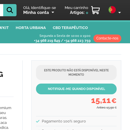
Olá, Identifique-se
Meu carrinho
Minha conta
Artigos:
0
WKIT
HORTA URBANA
CBD TERAPÊUTICO
Segunda a Sexta de 10:00 a 19:00
Contacte-nos
+34 968 219 849
/
+34 968 223 759
ESTE PRODUTO NÃO ESTÁ DISPONÍVEL NESTE
G
MOMENTO
NOTIFIQUE-ME QUANDO DISPONÍVEL
15,11
€
remium
Antes: 15,90
€
 seu
ras.
Pagamento 100% seguro
taca
ndica.