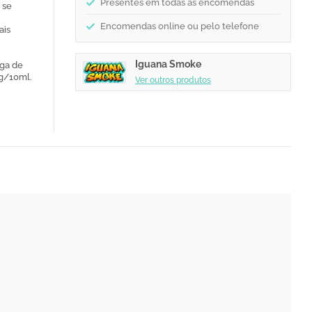
Presentes em todas as encomendas
 se
Encomendas online ou pelo telefone
ais
Iguana Smoke
rga de
mg/10ml.
Ver outros produtos