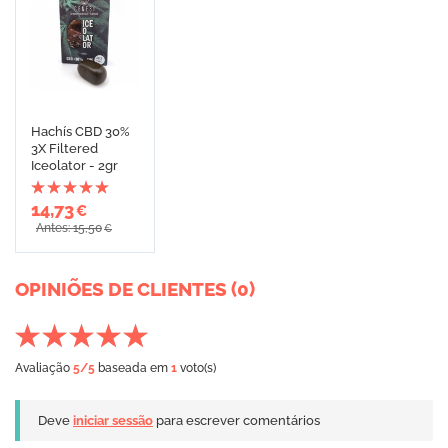
Hachís CBD 30%
3X Filtered
Iceolator - 2gr
14,73
€
Antes: 15,50
€
OPINIÕES DE CLIENTES (0)
Avaliação
5
/5
baseada em
1
voto(s)
Deve
iniciar sessão
para escrever comentários