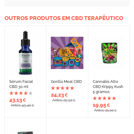
OUTROS PRODUTOS EM CBD TERAPÊUTICO
Sérum Facial
Gorilla Meal CBD
Cannabis Alto
CBD 30 ml
CBD Krippy Kush
5 gramos
24,23
€
43,13
€
Antes: 25,50
€
19,95
€
Antes: 45,40
€
Antes: 21,00
€