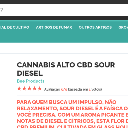
IAL DE CULTIVO
ARTIGOS DE FUMAR
OUTROS ARTIGOS
GRO
CANNABIS ALTO CBD SOUR
DIESEL
Bee Products
Avaliação
5
/5
baseada em
1
voto(s)
PARA QUEM BUSCA UM IMPULSO, NÃO
RELAXAMENTO, SOUR DIESEL É A FAÍSCA 
VOCÊ PRECISA. COM UM AROMA PICANTE 
NOTAS DE DIESEL E CÍTRICOS, ESTA FLOR 
CBD PREMIUM, CULTIVADA EM GLASS HOU