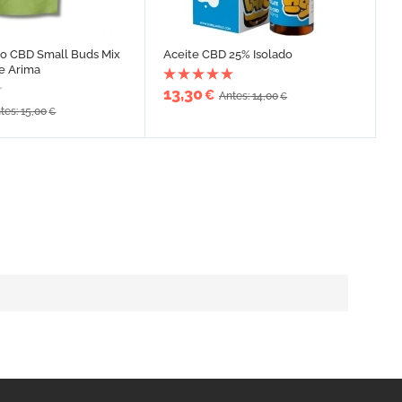
to CBD Small Buds Mix
Aceite CBD 25% Isolado
e Arima
13,30
€
Antes: 14,00
€
tes: 15,00
€