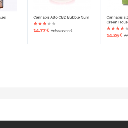
les
Cannabis Alto CBD Bubble Gum
Cannabis al
Green Hous
14,77
€
Antes: 15,55
€
14,25
€
An