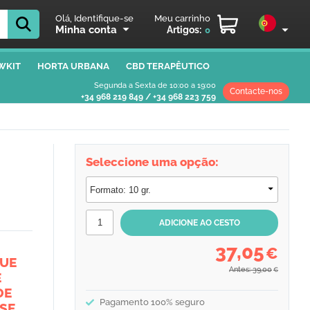
Olá, Identifique-se
Meu carrinho
Minha conta
Artigos:
0
WKIT
HORTA URBANA
CBD TERAPÊUTICO
Segunda a Sexta de 10:00 a 19:00
Contacte-nos
+34 968 219 849
/
+34 968 223 759
Seleccione uma opção:
37,05
€
QUE
Antes: 39,00
€
E
DE
Pagamento 100% seguro
SE,