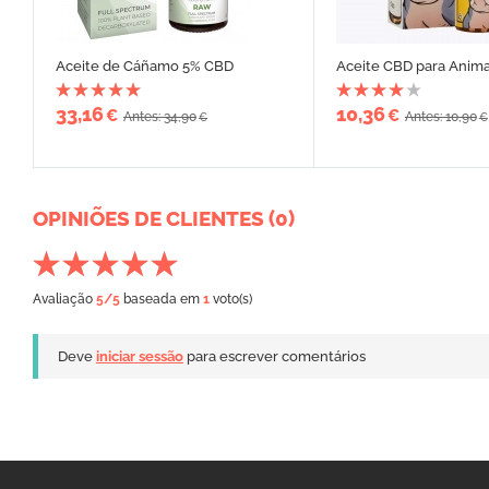
Aceite de Cáñamo 5% CBD
Aceite CBD para Anima
33,16
10,36
€
€
Antes: 34,90
Antes: 10,90
€
€
OPINIÕES DE CLIENTES (0)
Avaliação
5
/5
baseada em
1
voto(s)
Deve
iniciar sessão
para escrever comentários