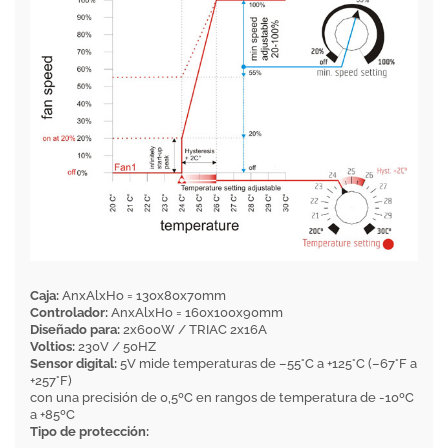
Caja:
AnxAlxHo = 130x80x70mm
Controlador:
AnxAlxHo = 160x100x90mm
Diseñado para:
2x600W / TRIAC 2x16A
Voltios:
230V / 50HZ
Sensor digital:
5V mide temperaturas de –55°C a +125°C (–67°F a
+257°F)
con una precisión de 0,5ºC en rangos de temperatura de -10ºC
a +85ºC
Tipo de protección: