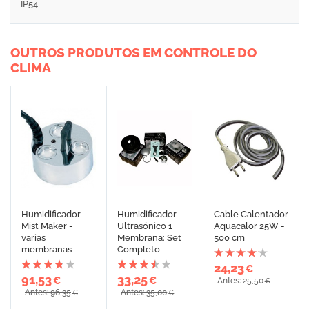
IP54
OUTROS PRODUTOS EM CONTROLE DO
CLIMA
Humidificador
Humidificador
Cable Calentador
Mist Maker -
Ultrasónico 1
Aquacalor 25W -
varias
Membrana: Set
500 cm
membranas
Completo
24,23
€
91,53
33,25
€
€
Antes: 25,50
€
Antes: 96,35
Antes: 35,00
€
€