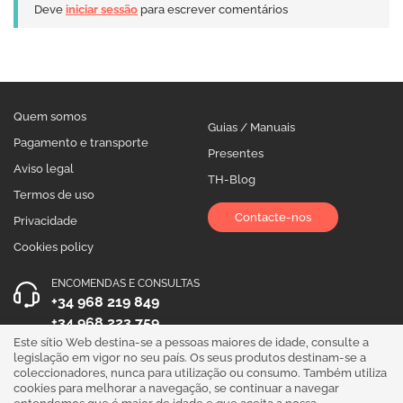
Deve
iniciar sessão
para escrever comentários
Quem somos
Guias / Manuais
Pagamento e transporte
Presentes
Aviso legal
TH-Blog
Termos de uso
Contacte-nos
Privacidade
Cookies policy
ENCOMENDAS E CONSULTAS
+34 968 219 849
+34 968 223 759
Este sítio Web destina-se a pessoas maiores de idade, consulte a
HORÁRIO DE ATENDIMENTO
legislação em vigor no seu país. Os seus produtos destinam-se a
coleccionadores, nunca para utilização ou consumo. Também utiliza
Segunda a Sexta 10:00 - 19:00
cookies para melhorar a navegação, se continuar a navegar