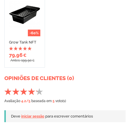
-60%
Grow Tank NFT
79,96
€
Antes: 199,90
€
OPINIÕES DE CLIENTES (0)
Avaliação
4.2
/5
baseada em
5
voto(s)
Deve
iniciar sessão
para escrever comentários