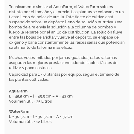
Tecnicamente similar al AquaFarm, el WaterFarm sólo es
distinto por el tamaño y el precio. Las plantas se colocan en un
tiesto lleno de bolas de arcilla. Este tiesto de cultivo está
suspendido sobre un depósito lleno de solución nutritiva. Una
bomba de aire envía la solución a la columna de bombeo y
luego la reparte por el anillo de distribución. La solución fluye
entre las bolas de ariclla y vuelve al depósito, se empapa de
oxígeno y baña constantemente las raíces sanas que potencian
su alimento de la forma más eficaz.
Muchas veces imitados per jamás igualados, estos sistemas
aseguran las mejores prestaciones siendo fiables, fáciles de
utilizar y poco costosos.
Capacidad para 1 - 6 plantas por equipo, según el tamaño de
las plantas cultivadas.
AquaFarm
L = 45,5 cm – l = 45,5 cm – A = 43 cm
Volumen útil = 35 Litros
WaterFarm
L = 30,5 cm – l = 30,5 cm – A = 37 cm
Volumen útil = 12 Litros