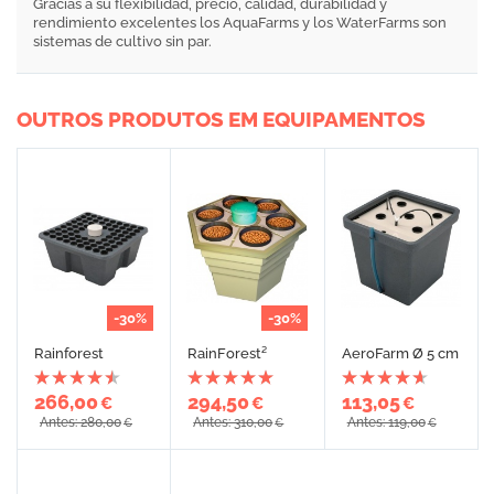
Gracias a su flexibilidad, precio, calidad, durabilidad y
rendimiento excelentes los AquaFarms y los WaterFarms son
sistemas de cultivo sin par.
OUTROS PRODUTOS EM EQUIPAMENTOS
-30%
-30%
Rainforest
RainForest²
AeroFarm Ø 5 cm
266,00
294,50
113,05
€
€
€
Antes: 280,00
Antes: 310,00
Antes: 119,00
€
€
€