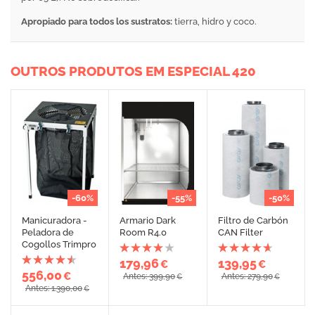
Apropiado para todos los sustratos:
tierra, hidro y coco.
OUTROS PRODUTOS EM ESPECIAL 420
-60%
-55%
-50%
Manicuradora -
Armario Dark
Filtro de Carbón
Peladora de
Room R4.0
CAN Filter
Cogollos Trimpro
179,96
139,95
€
€
556,00
€
Antes: 399,90
Antes: 279,90
€
€
Antes: 1.390,00
€