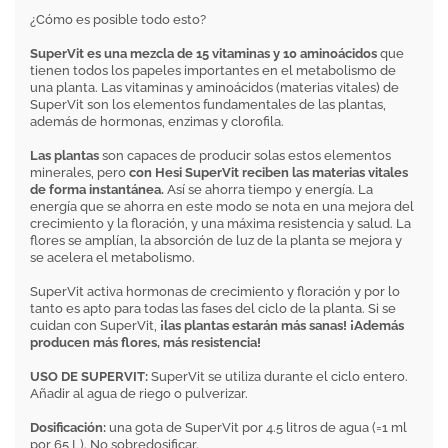
¿Cómo es posible todo esto?
SuperVit es una mezcla de 15 vitaminas y 10 aminoácidos
que
tienen todos los papeles importantes en el metabolismo de
una planta. Las vitaminas y aminoácidos (materias vitales) de
SuperVit son los elementos fundamentales de las plantas,
además de hormonas, enzimas y clorofila.
Las plantas
son capaces de producir solas estos elementos
minerales, pero
con Hesi SuperVit reciben las materias vitales
de forma instantánea.
Así se ahorra tiempo y energía. La
energía que se ahorra en este modo se nota en una mejora del
crecimiento y la floración, y una máxima resistencia y salud. La
flores se amplían, la absorción de luz de la planta se mejora y
se acelera el metabolismo.
SuperVit activa hormonas de crecimiento y floración y por lo
tanto es apto para todas las fases del ciclo de la planta. Si se
cuidan con SuperVit,
¡las plantas estarán más sanas! ¡Además
producen más flores, más resistencia!
USO DE SUPERVIT:
SuperVit se utiliza durante el ciclo entero.
Añadir al agua de riego o pulverizar.
Dosificación:
una gota de SuperVit por 4.5 litros de agua (=1 ml
por 65 L). No sobredosificar.