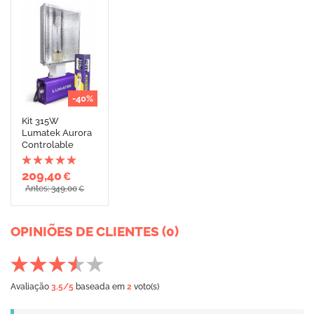
-40%
Kit 315W
Lumatek Aurora
Controlable
209,40
€
Antes: 349,00
€
OPINIÕES DE CLIENTES (0)
Avaliação
3.5
/5
baseada em
2
voto(s)