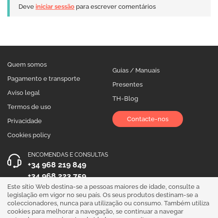
Deve
iniciar sessão
para escrever comentários
Quem somos
Guias / Manuais
Pagamento e transporte
Presentes
Aviso legal
TH-Blog
Termos de uso
Contacte-nos
Privacidade
Cookies policy
ENCOMENDAS E CONSULTAS
+34 968 219 849
+34 968 223 759
Este sítio Web destina-se a pessoas maiores de idade, consulte a
HORÁRIO DE ATENDIMENTO
legislação em vigor no seu país. Os seus produtos destinam-se a
coleccionadores, nunca para utilização ou consumo. Também utiliza
Segunda a Sexta 10:00 - 19:00
cookies para melhorar a navegação, se continuar a navegar