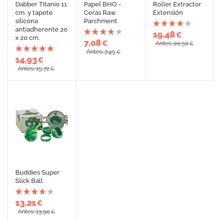
Dabber Titanio 11
Papel BHO -
Roller Extractor
cm. y tapete
Ceras Raw
Extensión
silicona
Parchment
antiadherente 20
19,48
€
x 20 cm.
7,08
€
Antes: 20,50
€
Antes: 7,45
€
14,93
€
Antes: 15,72
€
Buddies Super
Slick Ball
13,21
€
Antes: 13,90
€