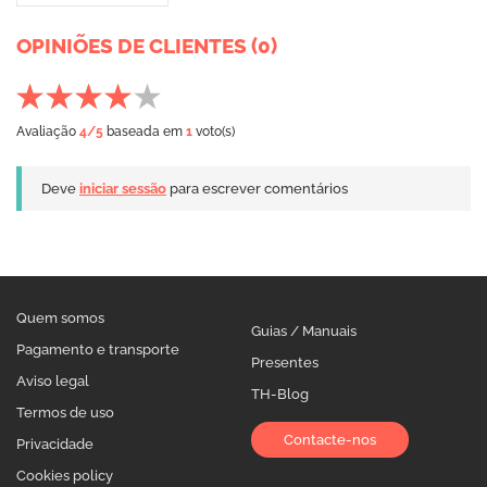
OPINIÕES DE CLIENTES (0)
Avaliação
4
/5
baseada em
1
voto(s)
Deve
iniciar sessão
para escrever comentários
Quem somos
Guias / Manuais
Pagamento e transporte
Presentes
Aviso legal
TH-Blog
Termos de uso
Contacte-nos
Privacidade
Cookies policy