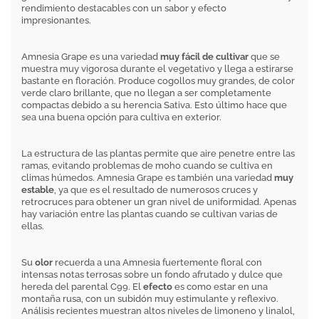
rendimiento destacables con un sabor y efecto
impresionantes.
Amnesia Grape es una variedad
muy fácil de cultivar
que se
muestra muy vigorosa durante el vegetativo y llega a estirarse
bastante en floración. Produce cogollos muy grandes, de color
verde claro brillante, que no llegan a ser completamente
compactas debido a su herencia Sativa. Esto último hace que
sea una buena opción para cultiva en exterior.
La estructura de las plantas permite que aire penetre entre las
ramas, evitando problemas de moho cuando se cultiva en
climas húmedos. Amnesia Grape es también una variedad
muy
estable
, ya que es el resultado de numerosos cruces y
retrocruces para obtener un gran nivel de uniformidad. Apenas
hay variación entre las plantas cuando se cultivan varias de
ellas.
Su
olor
recuerda a una Amnesia fuertemente floral con
intensas notas terrosas sobre un fondo afrutado y dulce que
hereda del parental C99. El
efecto
es como estar en una
montaña rusa, con un subidón muy estimulante y reflexivo.
Análisis recientes muestran altos niveles de limoneno y linalol,