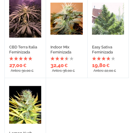
CBD Terra Italia
Indoor Mix
Easy Sativa
Feminizada
Feminizada
Feminizada
27,00
32,40
19,80
€
€
€
Antes: 30,00
Antes: 36,00
Antes: 22,00
€
€
€