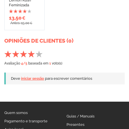
Lemon Kush
Feminizada
13,50
€
Antes: 15,00
€
OPINIÕES DE CLIENTES (0)
Avaliação
4
/5
baseada em
1
voto(s)
Deve
iniciar sessão
para escrever comentários
Quem somos
Guias / Manuais
Pagamento e transporte
Presentes