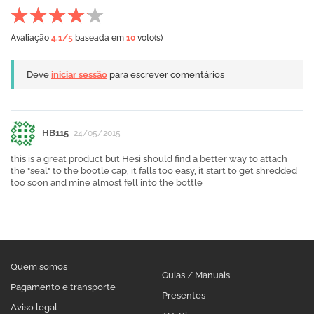
Avaliação
4.1
/5
baseada em
10
voto(s)
Deve
iniciar sessão
para escrever comentários
HB115
24/05/2015
this is a great product but Hesi should find a better way to attach
the "seal" to the bootle cap, it falls too easy, it start to get shredded
too soon and mine almost fell into the bottle
Quem somos
Guias / Manuais
Pagamento e transporte
Presentes
Aviso legal