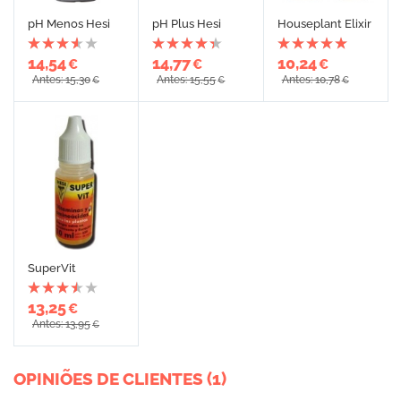
pH Menos Hesi
pH Plus Hesi
Houseplant Elixir
14,54
14,77
10,24
€
€
€
Antes: 15,30
Antes: 15,55
Antes: 10,78
€
€
€
SuperVit
13,25
€
Antes: 13,95
€
OPINIÕES DE CLIENTES (1)