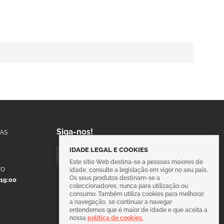
Siga-nos!
AS
IDADE LEGAL E COOKIES
Este sítio Web destina-se a pessoas maiores de
TO
idade, consulte a legislação em vigor no seu país.
Os seus produtos destinam-se a
 19:00
coleccionadores, nunca para utilização ou
consumo. Também utiliza cookies para melhorar
a navegação, se continuar a navegar
entendemos que é maior de idade e que aceita a
nossa
política de cookies.