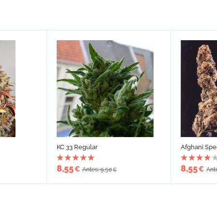
KC 33 Regular
Afghani Spe
8,55
8,55
€
€
Antes: 9,50
Ant
€