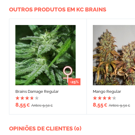
OUTROS PRODUTOS EM KC BRAINS
-25%
Brains Damage Regular
Mango Regular
8,55
8,55
€
€
Antes: 9,50
Antes: 9,50
€
€
OPINIÕES DE CLIENTES (0)