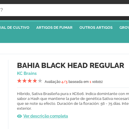
IAL DE CULTIVO
ARTIGOS DE FUMAR
OUTROS ARTIGOS
GRO
BAHIA BLACK HEAD REGULAR
KC Brains
Avaliação
4
/5
baseada em
1
voto(s)
Híbrido, Sativa Brasileña pura x KC606. Indica domintante con 
sabor a Hash que mantiene la parte de genética Sativa necesari
que se note su efecto. Duración de la floración: 56 - 75 días. Inte
exterior.
Ver descrição completa