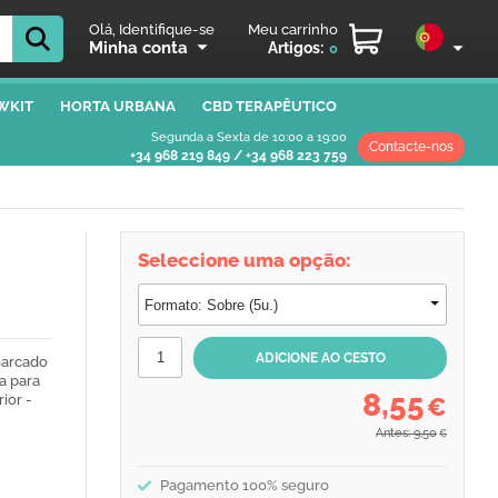
Olá, Identifique-se
Meu carrinho
Minha conta
Artigos:
0
WKIT
HORTA URBANA
CBD TERAPÊUTICO
Segunda a Sexta de 10:00 a 19:00
Contacte-nos
+34 968 219 849
/
+34 968 223 759
Seleccione uma opção:
marcado
a para
8,55
rior -
€
Antes: 9,50
€
Pagamento 100% seguro