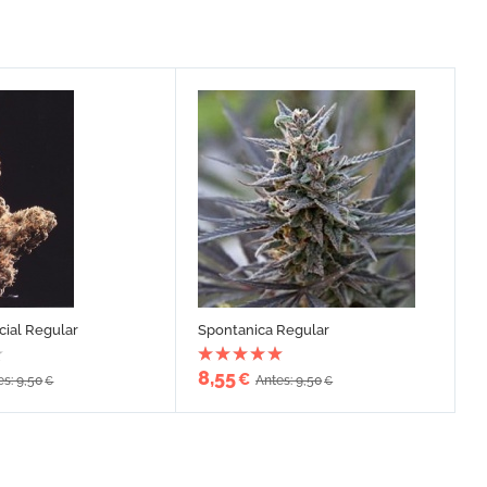
cial Regular
Spontanica Regular
8,55
€
es: 9,50
Antes: 9,50
€
€