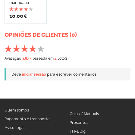
marihuana
10,00
€
OPINIÕES DE CLIENTES (0)
Avaliação
3.8
/5
baseada em
4
voto(s)
Deve
iniciar sessão
para escrever comentários
Quem somos
Guias / Manuais
Pagamento e transporte
Presentes
Aviso legal
TH-Blog