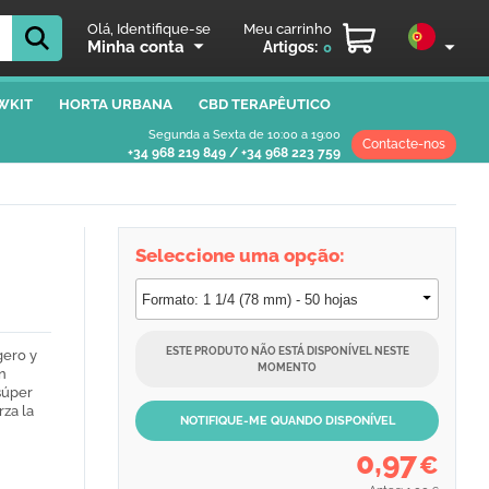
Olá, Identifique-se
Meu carrinho
Minha conta
Artigos:
0
WKIT
HORTA URBANA
CBD TERAPÊUTICO
Segunda a Sexta de 10:00 a 19:00
Contacte-nos
+34 968 219 849
/
+34 968 223 759
Seleccione uma opção:
ESTE PRODUTO NÃO ESTÁ DISPONÍVEL NESTE
gero y
MOMENTO
n
súper
rza la
NOTIFIQUE-ME QUANDO DISPONÍVEL
0,97
€