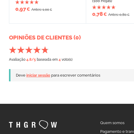
(100 Hojas)
0,97
€
Antes: 1,00
€
0,78
€
Antes: 0,80
€
OPINIÕES DE CLIENTES (0)
Avaliação
4.8
/5
baseada em
4
voto(s)
Deve
iniciar sessão
para escrever comentários
Quem somos
Pagamento e tran