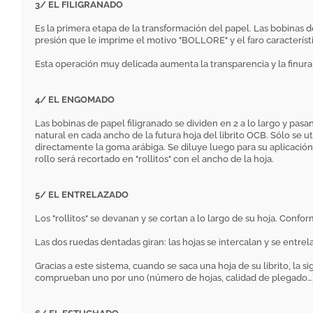
3/ EL FILIGRANADO
Es la primera etapa de la transformación del papel. Las bobinas d
presión que le imprime el motivo "BOLLORE" y el faro característ
Esta operación muy delicada aumenta la transparencia y la finura d
4/ EL ENGOMADO
Las bobinas de papel filigranado se dividen en 2 a lo largo y p
natural en cada ancho de la futura hoja del librito OCB. Sólo se 
directamente la goma arábiga. Se diluye luego para su aplicación 
rollo será recortado en "rollitos" con el ancho de la hoja.
5/ EL ENTRELAZADO
Los "rollitos" se devanan y se cortan a lo largo de su hoja. Conf
Las dos ruedas dentadas giran: las hojas se intercalan y se entre
Gracias a este sistema, cuando se saca una hoja de su librito, la 
comprueban uno por uno (número de hojas, calidad de plegado…) 