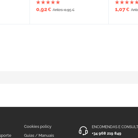
0,92
1,07
€
€
Antes: 0,95
Ante
€
Cookies policy
ENCOMENDAS E CONSULT
+34 968 219 849
sporte
Guias / Manuais