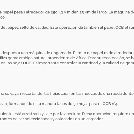
e papel pesan alrededor de 250 Kg y miden 25 Km de largo. La máquina de f
ico.
el papel, sello de calidad. Esta operación da también al papel OCB el ruid
asan después a una máquina de engomado. El rollo de papel mide alrededo
utiliza goma arábiga natural procedente de África. Para su recolección, se 
en las hojas OCB. Es importante controlar la cantidad y la calidad de goma
orme se vayan recortando, las hojas caen en las muecas de una rueda denta
lazan, formando de esta manera tacos de 50 hojas para el OCB n°4.
siguiente está arrastrada y sale por la abertura. Dicha operación requiere 
antes de ser seleccionados y colocados en un cargador.