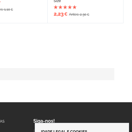
Size
s: 1,10
€
2,23
€
Antes: 2,30
€
Siga-nos!
AS
IDADE LEGAL E COOKIES