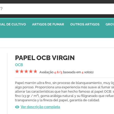
IAL DE CULTIVO
ARTIGOS DE FUMAR
OUTROS ARTIGOS
GRO
PAPEL OCB VIRGIN
OCB
Avaliação
4.8
/5
baseada em
4
voto(s)
Papel marrón ultra fino, sin proceso de blanqueamiento, muy li
algo poroso. Proporciona una experiencia más suave al fumar si
alterar las características que han hecho famoso al papel OCB: 
fino (13 gr / m²), goma arábiga natural y su filigranado que refue
transparencia y la fineza del papel, garantía de calidad.
Ver descrição completa