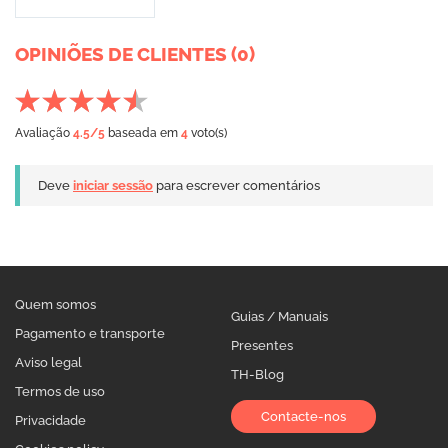
OPINIÕES DE CLIENTES (0)
Avaliação
4.5
/5
baseada em
4
voto(s)
Deve
iniciar sessão
para escrever comentários
Quem somos
Guias / Manuais
Pagamento e transporte
Presentes
Aviso legal
TH-Blog
Termos de uso
Contacte-nos
Privacidade