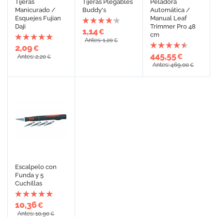
Tijeras
Tijeras Plegables
Peladora
Manicurado /
Buddy's
Automática /
Esquejes Fujian
Manual Leaf
Daji
Trimmer Pro 48
1,14
€
cm
Antes: 1,20
€
2,09
€
445,55
€
Antes: 2,20
€
Antes: 469,00
€
Escalpelo con
Funda y 5
Cuchillas
10,36
€
Antes: 10,90
€