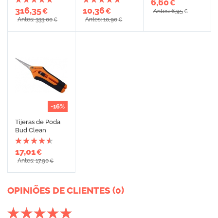
6,60
€
316,35
10,36
€
€
Antes: 6,95
€
Antes: 333,00
Antes: 10,90
€
€
-16%
Tijeras de Poda
Bud Clean
17,01
€
Antes: 17,90
€
OPINIÕES DE CLIENTES (0)