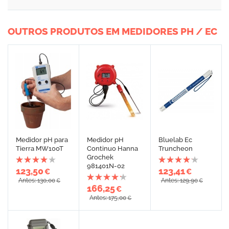
OUTROS PRODUTOS EM MEDIDORES PH / EC
Medidor pH para
Medidor pH
Bluelab Ec
Tierra MW100T
Continuo Hanna
Truncheon
Grochek
981401N-02
123,50
123,41
€
€
Antes: 130,00
Antes: 129,90
€
€
166,25
€
Antes: 175,00
€