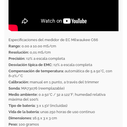
Especificaciones del medidor de EC Milwaukee C66
Rango:
0.00 a 10.00 mS/cm
Resolución:
0,01 mS/cm
Precisión:
±2% a escala completa
Desviación típica de EMC:
±2% a escala completa
Compensación de temperatura:
automática de 5 a 50°C, con
ß=2%/°C
Calibración:
manual en 1 punto, a través del trimmer
Sonda:
MA73076 (reemplazable)
Medio ambiente:
0 a 50°C / 32 a 122°F; humedad relativa
máxima del 100%
Tipo de batería:
3 x 1.5V (incluidas)
Vida de la batería:
unas 250 horas de uso continuo
Dimensiones:
16.5 x 3 x 3 cm
Peso:
100 gramos