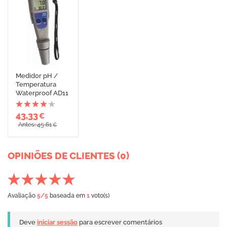
Medidor pH /
Temperatura
Waterproof AD11
43,33
€
Antes: 45,61
€
OPINIÕES DE CLIENTES (0)
Avaliação
5
/5
baseada em
1
voto(s)
Deve
iniciar sessão
para escrever comentários