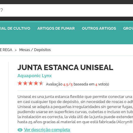
IAL DE CULTIVO
ARTIGOS DE FUMAR
OUTROS ARTIGOS
GRO
E REGA
Mesas / Depósitos
JUNTA ESTANCA UNISEAL
Aquaponic Lynx
Avaliação
4.5
/5
baseada em
4
voto(s)
Uniseal es una junta estanca flexible que permite conectar una
en casi cualquier tipo de depósito, sin necesidad de roscas o ad
Uniseal se adapta a pequeñas irregularidades sin generar fugas,
pudiendo usarse en superficies curvas, cubetas o incluso en tube
la instalación es correcta, la vida útil de la junta puede extende
hasta 25 años gracias al material en que está fabricada (Alcryn®
Ver descrição completa