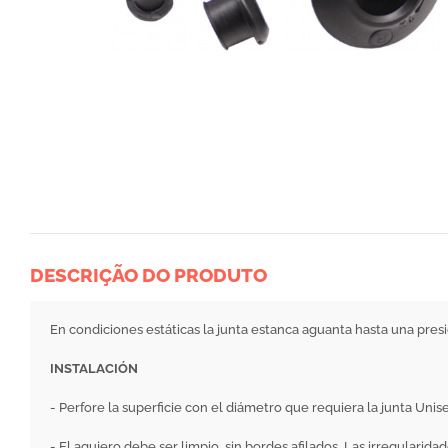
DESCRIÇÃO DO PRODUTO
En condiciones estáticas la junta estanca aguanta hasta una presi
INSTALACIÓN
- Perfore la superficie con el diámetro que requiera la junta Unise
- El agujero debe ser limpio, sin bordes afilados. Las irregularid