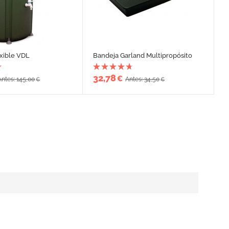
exible VDL
Bandeja Garland Multipropósito
32,78
€
Antes: 145,00
Antes: 34,50
€
€