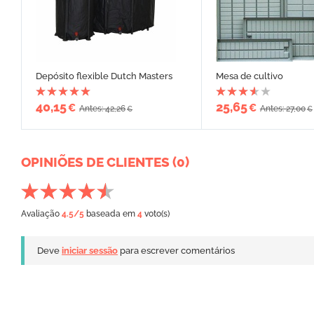
Depósito flexible Dutch Masters
Mesa de cultivo
40,15
25,65
€
€
Antes: 42,26
Antes: 27,00
€
€
OPINIÕES DE CLIENTES (0)
Avaliação
4.5
/5
baseada em
4
voto(s)
Deve
iniciar sessão
para escrever comentários