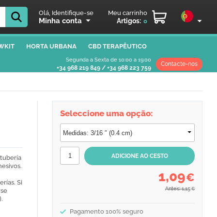
Olá, Identifique-se
Meu carrinho
Minha conta
Artigos:
0
WKIT
HORTA URBANA
CBD TERAPÊUTICO
Segunda a Sexta de 10:00 a 19:00
Contacte-nos
+34 968 219 849
/
+34 968 223 759
Seleccione uma opção:
 tubería
hesivos.
1,09
€
rías. Si
Antes: 1,15
€
rse
).
Pagamento 100% seguro