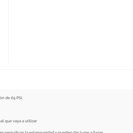
ón de 65 PSI.
al que vaya a utilizar
ades perjudican la estanqueidad y pueden dar lugar a fugas