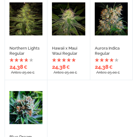
Northern Lights
Hawaii x Maui
Aurora Indica
Regular
Waui Regular
Regular
24,38
24,38
24,38
€
€
€
Antes: 25,00
Antes: 25,00
Antes: 25,00
€
€
€
Blue Dream