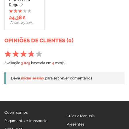
Regular
24,38
€
Antes: 25,00
€
OPINIÕES DE CLIENTES (0)
Avaliação
3.8
/5
baseada em
4
voto(s)
Deve
iniciar sessão
para escrever comentários
Quem somos
Guias / Manuais
Pagamento e transporte
Presentes