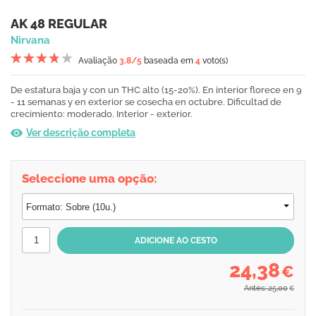
AK 48 REGULAR
Nirvana
Avaliação
3.8
/5
baseada em
4
voto(s)
De estatura baja y con un THC alto (15-20%). En interior florece en 9
- 11 semanas y en exterior se cosecha en octubre. Dificultad de
crecimiento: moderado. Interior - exterior.
Ver descrição completa
Seleccione uma opção:
24,38
€
Antes: 25,00
€