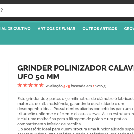
IAL DE CULTIVO
ARTIGOS DE FUMAR
OUTROS ARTIGOS
GRO
GRINDER POLINIZADOR CALAV
UFO 50 MM
Avaliação
5
/5
baseada em
1
voto(s)
Este grinder de 4 partes e 50 milímetros de diâmetro é fabrica
materiais de alta resistência, garantindo durabilidade e um
desempenho ideal. Possui dentes afiados concebidos para uma
trituração uniforme e eficiente das suas ervas. A sua estrutura i
inclui uma malha fina para a filtragem de pólen e um prático
compartimento inferior de recolha.
É o acessório ideal para quem procura uma funcionalidade supe