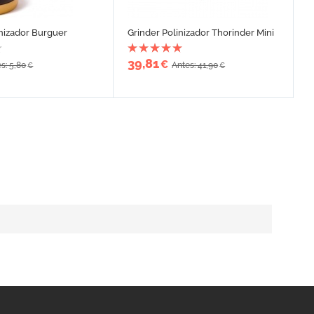
inizador Burguer
Grinder Polinizador Thorinder Mini
39,81
€
s: 5,80
Antes: 41,90
€
€