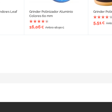
indows Leaf
Grinder Polinizador Aluminio
Grinder Pol
Colores 60 mm
5,51
€
Ante
16,06
€
Antes: 16,90
€