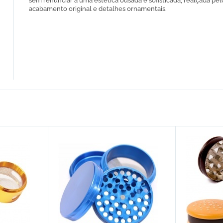
sem renunciar a uma estética ousada e sofisticada, realçada pel
acabamento original e detalhes ornamentais.