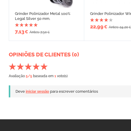
Grinder Polinizador Metal 100%
Grinder Polinizador W
Legal Silver 50 mm.
22,99
€
Antes: 24,20
€
7,13
€
Antes: 7,50
€
OPINIÕES DE CLIENTES (0)
Avaliação
5
/5
baseada em
1
voto(s)
Deve
iniciar sessão
para escrever comentários