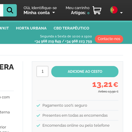
Olá, Identifique-se
Meu carrinho
Minha conta
Artigos:
0
WKIT
HORTA URBANA
CBD TERAPÊUTICO
Segunda a Sexta de 10:00 a 19:00
Contacte-nos
+34 968 219 849
/
+34 968 223 759
ERA
13,21
€
Antes: 13,90
€
do com
Pagamento 100% seguro
nterna
Presentes em todas as encomendas
Encomendas online ou pelo telefone
rior