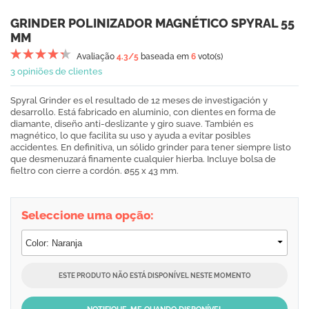
GRINDER POLINIZADOR MAGNÉTICO SPYRAL 55
MM
Avaliação
4.3
/5
baseada em
6
voto(s)
3 opiniões de clientes
Spyral Grinder es el resultado de 12 meses de investigación y
desarrollo. Está fabricado en aluminio, con dientes en forma de
diamante, diseño anti-deslizante y giro suave. También es
magnético, lo que facilita su uso y ayuda a evitar posibles
accidentes. En definitiva, un sólido grinder para tener siempre listo
que desmenuzará finamente cualquier hierba. Incluye bolsa de
fieltro con cierre a cordón. ø55 x 43 mm.
Seleccione uma opção:
ESTE PRODUTO NÃO ESTÁ DISPONÍVEL NESTE MOMENTO