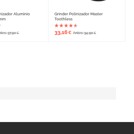
inizador Aluminio
Grinder Polinizador Master
 mm
Toothless
33,16
€
tes: 37,90
Antes: 34,90
€
€