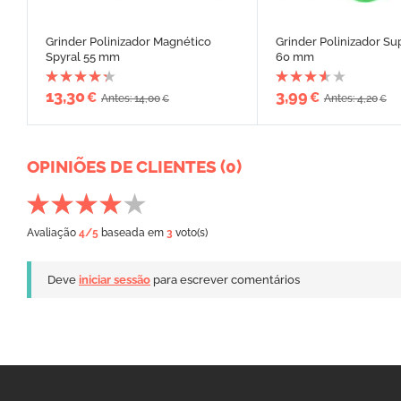
Grinder Polinizador Magnético
Grinder Polinizador Su
Spyral 55 mm
60 mm
13,30
3,99
€
€
Antes: 14,00
Antes: 4,20
€
€
OPINIÕES DE CLIENTES (0)
Avaliação
4
/5
baseada em
3
voto(s)
Deve
iniciar sessão
para escrever comentários