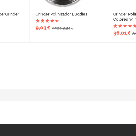
perGrinder
Grinder Polinizador Buddies
Grinder Pol
Colores 99
9,03
€
Antes: 9,50
€
36,01
€
An