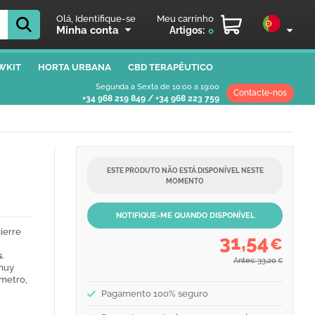
Olá, Identifique-se
Meu carrinho
Minha conta
Artigos:
0
WKIT
HORTA URBANA
CBD TERAPÊUTICO
Segunda a Sexta de 10:00 a 19:00
Contacte-nos
+34 968 219 849
/
+34 968 223 759
ESTE PRODUTO NÃO ESTÁ DISPONÍVEL NESTE
MOMENTO
NOTIFIQUE-ME QUANDO DISPONÍVEL
ierre
31,54
€
s
.
Antes: 33,20
€
 muy
ámetro,
Pagamento 100% seguro