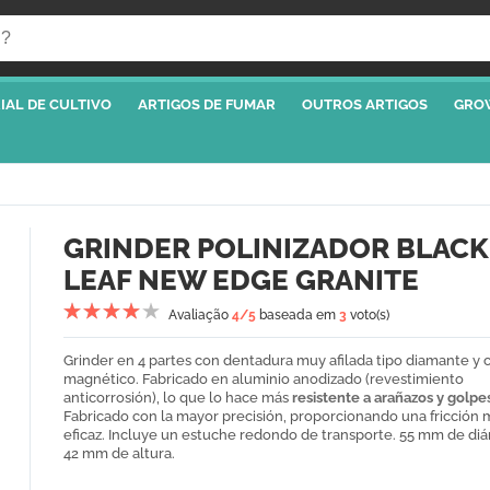
IAL DE CULTIVO
ARTIGOS DE FUMAR
OUTROS ARTIGOS
GRO
GRINDER POLINIZADOR BLACK
LEAF NEW EDGE GRANITE
Avaliação
4
/5
baseada em
3
voto(s)
Grinder en 4 partes con dentadura muy afilada tipo diamante y c
magnético. Fabricado en aluminio anodizado (revestimiento
anticorrosión), lo que lo hace más
resistente a arañazos y golpe
Fabricado con la mayor precisión, proporcionando una fricción
eficaz. Incluye un estuche redondo de transporte. 55 mm de di
42 mm de altura.