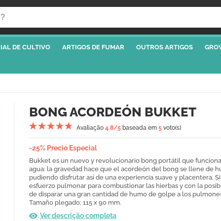
IAL DE CULTIVO
ARTIGOS DE FUMAR
OUTROS ARTIGOS
GRO
BONG ACORDEÓN BUKKET
Avaliação
4.8
/5
baseada em
5
voto(s)
-25% Precio Especial
Bukket es un nuevo y revolucionario bong portátil que funciona
agua: la gravedad hace que el acordeón del bong se llene de 
pudiendo disfrutar así de una experiencia suave y placentera. S
esfuerzo pulmonar para combustionar las hierbas y con la posib
de disparar una gran cantidad de humo de golpe a los pulmone
Tamaño plegado: 115 x 90 mm.
Ver descrição completa