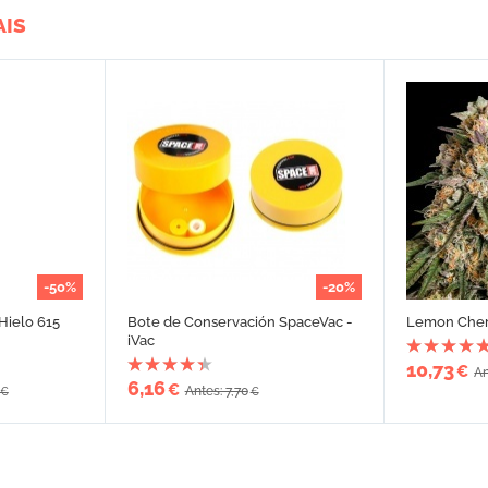
AIS
-50%
-20%
Hielo 615
Bote de Conservación SpaceVac -
Lemon Cher
iVac
10,73
€
An
6,16
€
Antes: 7,70
€
€