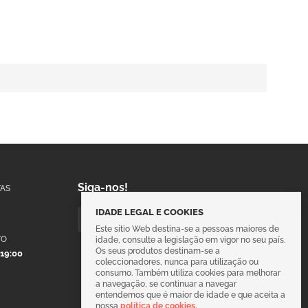
Siga-nos!
AS
IDADE LEGAL E COOKIES
Este sítio Web destina-se a pessoas maiores de
TO
idade, consulte a legislação em vigor no seu país.
Os seus produtos destinam-se a
 19:00
coleccionadores, nunca para utilização ou
consumo. Também utiliza cookies para melhorar
a navegação, se continuar a navegar
entendemos que é maior de idade e que aceita a
nossa
política de cookies.