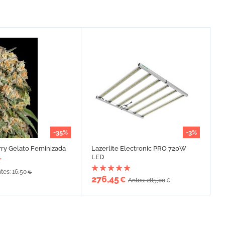
-35%
-3%
ry Gelato Feminizada
Lazerlite Electronic PRO 720W
LED
tes: 16,50
€
276,45
€
Antes: 285,00
€