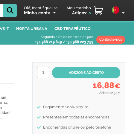
Olá, Identifique-se
Meu carrinho
Minha conta
Artigos:
0
WKIT
HORTA URBANA
CBD TERAPÊUTICO
Segunda a Sexta de 10:00 a 19:00
Contacte-nos
+34 968 219 849
/
+34 968 223 759
16,88
€
Antes: 22,50
€
 sin
humo,
Pagamento 100% seguro
in
ilidad
Presentes em todas as encomendas
s.
Encomendas online ou pelo telefone