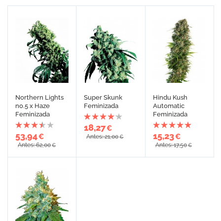
Northern Lights
Super Skunk
Hindu Kush
no.5 x Haze
Feminizada
Automatic
Feminizada
Feminizada
18,27
€
53,94
15,23
€
€
Antes: 21,00
€
Antes: 62,00
Antes: 17,50
€
€