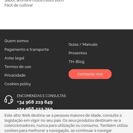
Sabor, aroma e moca muito bom!
Fácil de cultivar
Quem somos
Guias / Manuais
Pagamento e transporte
Presentes
Aviso legal
TH-Blog
Termos de uso
Contacte-nos
Privacidade
Cookies policy
ENCOMENDAS E CONSULTAS
+34 968 219 849
+34 968 223 759
Este sítio Web destina-se a pessoas maiores de idade, consulte a
HORÁRIO DE ATENDIMENTO
legislação em vigor no seu país. Os seus produtos destinam-se a
coleccionadores, nunca para utilização ou consumo. Também utiliza
Segunda a Sexta 10:00 - 19:00
cookies para melhorar a navegação, se continuar a navegar