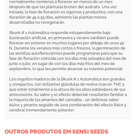
normalmente comienza a florecer en menos de un mes
después de que las plántulas broten del sustrato. Una vez
iniciada, la fase de floración es vigorosa y productiva, con una
duración de 45 a 55 días, asimismo las plantas menos
desarrolladas no revegetarán.
Skunk # 1 Automática responde estupendamente bajo
iluminación artificial, en primavera y verano también puede
florecer en exterior en muchos lugares por debajo de unos 45 °
N. Durante los veranos más cortos o frescos, la germinación de
las semillas autoflorecientes puede programarse para que su
fase de floración coincida con los días más soleados del mes de
junio o julio, en lugar de con los días más fríos del mes de
septiembre, lo que les permite alcanzar su máximo potencial.
Los cogollos maduros de la Skunk # 1 Automática son grandes
y compactos, con brillantes glándulas de resina ricas en THC y
que están totalmente a la altura de los altos estándares de sus
antecesores. Su sabor y el efecto deberían resultarles familiar a
la mayoría de los amantes del cannabis - un delicioso sabor
dulce y picante seguido de ¡una combinación del efecto físico y
cerebral tremendamente potente!
OUTROS PRODUTOS EM SENSI SEEDS