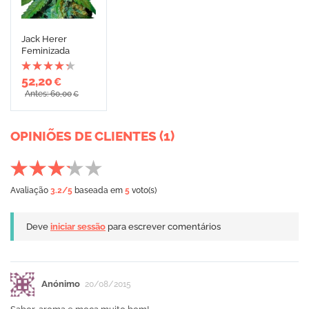
Jack Herer
Feminizada
52,20
€
Antes: 60,00
€
OPINIÕES DE CLIENTES (1)
Avaliação
3.2
/5
baseada em
5
voto(s)
Deve
iniciar sessão
para escrever comentários
Anónimo
20/08/2015