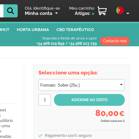
Olá, Identifique-se
Meu carrinho
Minha conta
Artigos:
0
WKIT
HORTA URBANA
CBD TERAPÊUTICO
Segunda a Sexta de 10:00 a 19:00
Contacte-nos
+34 968 219 849
/
+34 968 223 759
Seleccione uma opção:
eet
80,00
€
s
ilíbrio
Antes: 100,00
€
 e uma
e
Pagamento 100% seguro
xeadas