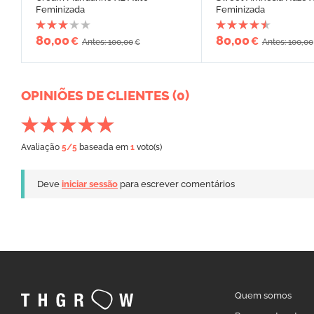
Feminizada
Feminizada
80,00
80,00
€
€
Antes: 100,00
Antes: 100,00
€
OPINIÕES DE CLIENTES (0)
Avaliação
5
/5
baseada em
1
voto(s)
Deve
iniciar sessão
para escrever comentários
Quem somos