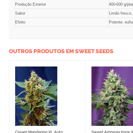
Produção Exterior
400-600 g/pla
Sabor
Limão fresco,
Efeito
Potente, eufor
OUTROS PRODUTOS EM SWEET SEEDS
Cream Mandarine XL Auto
Sweet Amnesia Haze X