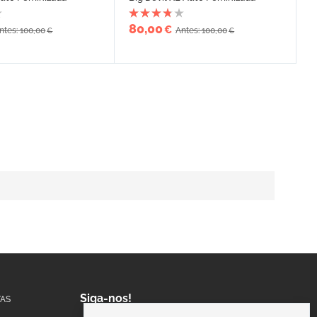
80,00
€
ntes: 100,00
Antes: 100,00
€
€
Siga-nos!
AS