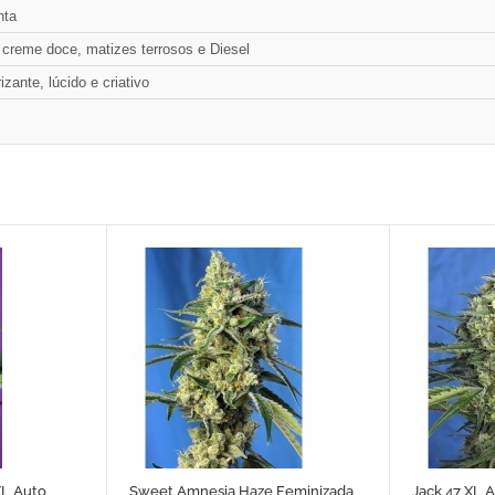
nta
 creme doce, matizes terrosos e Diesel
izante, lúcido e criativo
L Auto
Sweet Amnesia Haze Feminizada
Jack 47 XL 