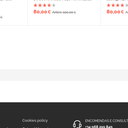
80,00
80,00
€
€
Antes: 100,00
A
€
€
Cookies policy
ENCOMENDAS E CONSULT
+34 968 219 849