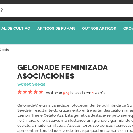
IAL DE CULTIVO
ARTIGOS DE FUMAR
OUTROS ARTIGOS
GRO
Seeds
GELONADE FEMINIZADA
ASOCIACIONES
Sweet Seeds
Avaliação
5
/5
baseada em
1
voto(s)
Gelonade® é uma variedade fotodependente polihíbrida da Sw
Seeds®, resultante do cruzamento entre as lendas californiana
Lemon Tree e Gelato #41. Esta genética destaca-se pelo seu equ
50% índica e 50% sativa, manifestando um grande vigor híbrido
estrutura muito ramificada. As suas flores são densas, resinosas 
apresentam tonalidades verde-lima que podem tornar-se arro