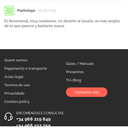
Pachulayo
28/06/2017
Es fenomenal, muy resistente, no destiñe al lavarlo, es más amplio
de lo que parece y bastante suave.
Quem somos
Guias / Manuais
Pagamento e transporte
Presentes
Aviso legal
TH-Blog
Termos de uso
Contacte-nos
Privacidade
Cookies policy
ENCOMENDAS E CONSULTAS
+34 968 219 849
+34 968 223 759