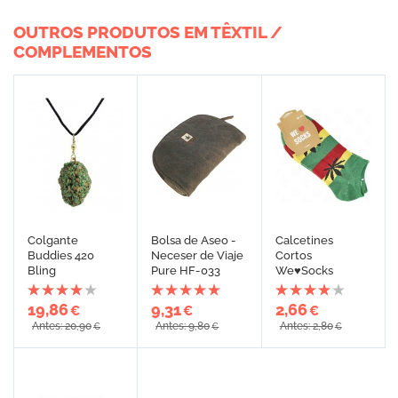
OUTROS PRODUTOS EM TÊXTIL /
COMPLEMENTOS
Colgante
Bolsa de Aseo -
Calcetines
Buddies 420
Neceser de Viaje
Cortos
Bling
Pure HF-033
We♥Socks
19,86
9,31
2,66
€
€
€
Antes: 20,90
Antes: 9,80
Antes: 2,80
€
€
€