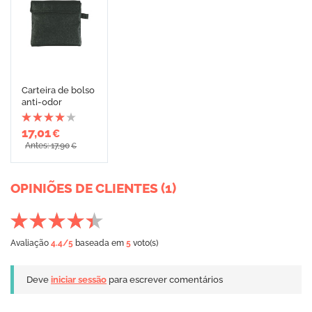
Carteira de bolso
anti-odor
17,01
€
Antes: 17,90
€
OPINIÕES DE CLIENTES (1)
Avaliação
4.4
/5
baseada em
5
voto(s)
Deve
iniciar sessão
para escrever comentários