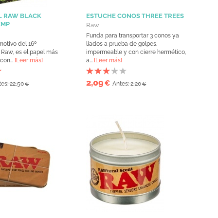
L RAW BLACK
ESTUCHE CONOS THREE TREES
EMP
Raw
Funda para transportar 3 conos ya
otivo del 16º
liados a prueba de golpes,
 Raw, es el papel más
impermeable y con cierre hermético,
con...
[Leer más]
a...
[Leer más]
2,09
€
es: 22,50
Antes: 2,20
€
€