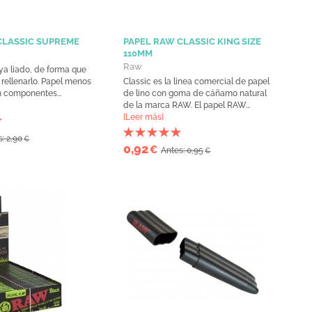
CLASSIC SUPREME
PAPEL RAW CLASSIC KING SIZE
110MM
Raw
a liado, de forma que
a rellenarlo. Papel menos
Classic es la linea comercial de papel
n componentes...
de lino con goma de cáñamo natural
de la marca RAW. El papel RAW...
[Leer más]
: 2,90
€
0,92
€
Antes: 0,95
€