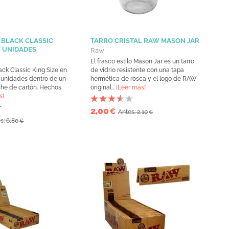
 BLACK CLASSIC
TARRO CRISTAL RAW MASON JAR
0 UNIDADES
Raw
El frasco estilo Mason Jar es un tarro
ck Classic King Size en
de vidrio resistente con una tapa
 unidades dentro de un
hermética de rosca y el logo de RAW
he de cartón. Hechos
original...
[Leer más]
s]
2,00
€
Antes: 2,10
€
s: 6,80
€