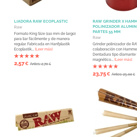
LIADORA RAW ECOPLASTIC
RAW GRINDER X HAM
POLINIZADOR ALUMINI
Raw
PARTES 55 MM
Formato King Size (110 mm de largo)
Raw
para liar fácilmente y de manera
regular. Fabricada en Hanfplastik
Grinder polinizador de R
Ecoplastik....
[Leer más]
colaboración con Hammer
Dentadura tipo diamante 
magnético....
[Leer más]
2,57
€
Antes: 2,70
€
23,75
€
Antes: 25,00
€