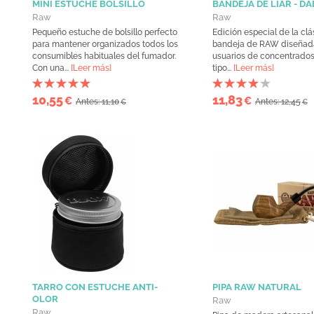
MINI ESTUCHE BOLSILLO
BANDEJA DE LIAR - DA
Raw
Raw
Pequeño estuche de bolsillo perfecto
Edición especial de la clá
para mantener organizados todos los
bandeja de RAW diseñada
consumibles habituales del fumador.
usuarios de concentrados
Con una...
[Leer más]
tipo...
[Leer más]
10,55
11,83
€
€
Antes: 11,10
Antes: 12,45
€
€
TARRO CON ESTUCHE ANTI-
PIPA RAW NATURAL
OLOR
Raw
Raw