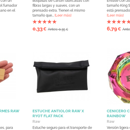
 con un
Boquillas de cartón fabricadas con
Envase con 20
el fumador
fibras largas y suaves, con un
tamaño King S
mano en el
prensado extra. Tienen el mismo
está prensado 
tamaño que...
[Leer más]
[Leer más]
0,33
6,79
€
€
Antes: 0,35
Ante
€
ORMES RAW
ESTUCHE ANTIOLOR RAW X
CENICERO C
RYOT FLAT PACK
RAINBOW
Raw
Raw
tes, para
Estuche seguro para el transporte de
Versión ligera