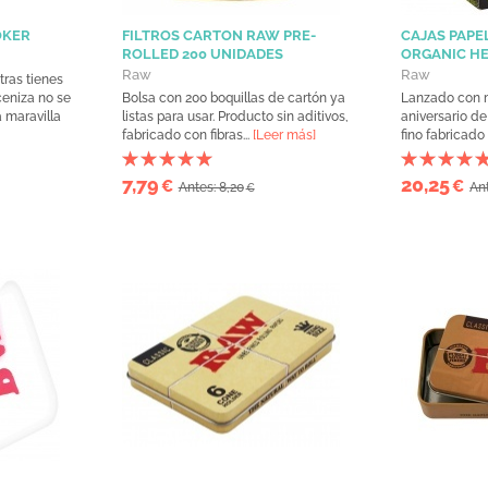
OKER
FILTROS CARTON RAW PRE-
CAJAS PAPE
ROLLED 200 UNIDADES
ORGANIC H
Raw
Raw
ras tienes
ceniza no se
Bolsa con 200 boquillas de cartón ya
Lanzado con m
a maravilla
listas para usar. Producto sin aditivos,
aniversario de
fabricado con fibras...
[Leer más]
fino fabricado 
7,79
20,25
€
€
Antes: 8,20
Ant
€