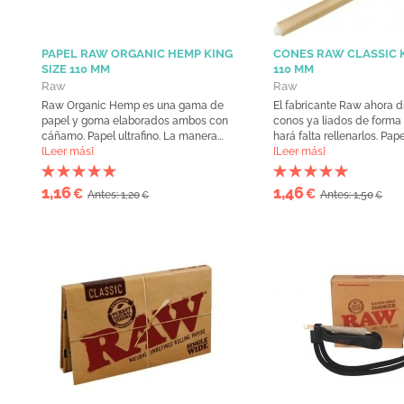
PAPEL RAW ORGANIC HEMP KING
CONES RAW CLASSIC K
SIZE 110 MM
110 MM
Raw
Raw
Raw Organic Hemp es una gama de
El fabricante Raw ahora 
papel y goma elaborados ambos con
conos ya liados de forma
cáñamo. Papel ultrafino. La manera...
hará falta rellenarlos. Pape
[Leer más]
[Leer más]
1,16
1,46
€
€
Antes: 1,20
Antes: 1,50
€
€