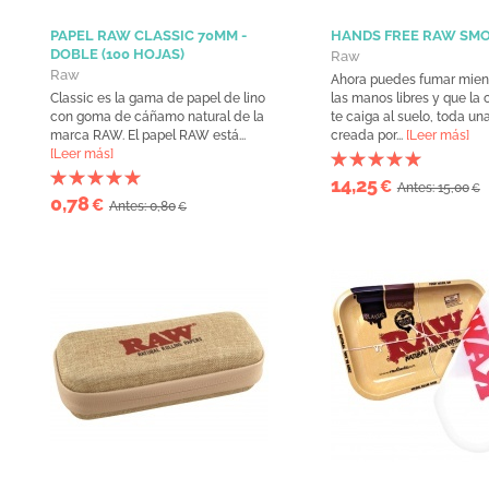
PAPEL RAW CLASSIC 70MM -
HANDS FREE RAW SM
DOBLE (100 HOJAS)
Raw
Raw
Ahora puedes fumar mient
Classic es la gama de papel de lino
las manos libres y que la 
con goma de cáñamo natural de la
te caiga al suelo, toda un
marca RAW. El papel RAW está...
creada por...
[Leer más]
[Leer más]
14,25
€
Antes: 15,00
€
0,78
€
Antes: 0,80
€