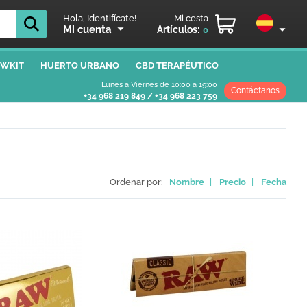
Hola, Identifícate!
Mi cesta
Mi cuenta
Artículos:
0
WKIT
HUERTO URBANO
CBD TERAPÉUTICO
Lunes a Viernes de 10:00 a 19:00
Contáctanos
+34 968 219 849
/
+34 968 223 759
Ordenar por:
Nombre
|
Precio
|
Fecha