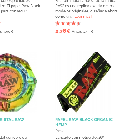
 conos pre liados
Esta diminuta bandeja de la marca
ize. El papel Raw Black
RAW es una réplica exacta de los
para conseguir...
modelos originales, diseñada ahora
como un...
[Leer más]
2,78
€
s: 7,00
Antes: 2,93
€
€
RISTAL RAW
PAPEL RAW BLACK ORGANIC
HEMP
Raw
 del cenicero de
Lanzado con motivo del 16º