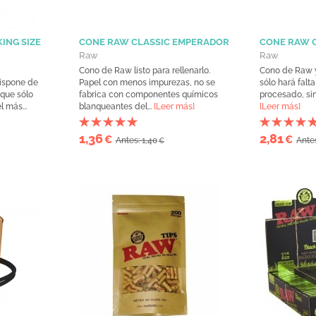
ING SIZE
CONE RAW CLASSIC EMPERADOR
CONE RAW 
Raw
Raw
Cono de Raw listo para rellenarlo.
Cono de Raw y
dispone de
Papel con menos impurezas, no se
sólo hará falt
 que sólo
fabrica con componentes químicos
procesado, si
l más...
blanqueantes del...
[Leer más]
[Leer más]
1,36
2,81
€
€
Antes: 1,40
Antes
€