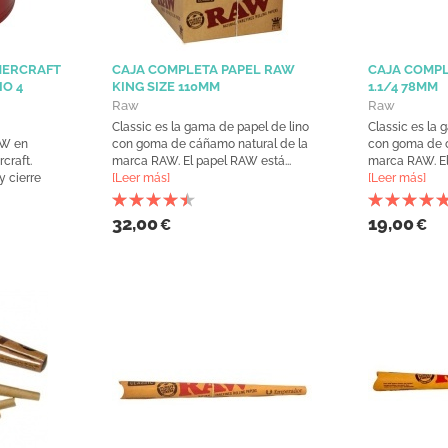
MERCRAFT
CAJA COMPLETA PAPEL RAW
CAJA COMPL
O 4
KING SIZE 110MM
1.1/4 78MM
Raw
Raw
Classic es la gama de papel de lino
Classic es la 
AW en
con goma de cáñamo natural de la
con goma de 
craft.
marca RAW. El papel RAW está...
marca RAW. El
y cierre
[Leer más]
[Leer más]
32,00
19,00
€
€