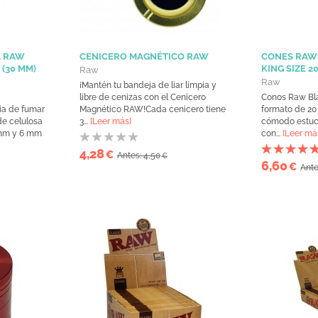
A RAW
CENICERO MAGNÉTICO RAW
CONES RAW
(30 MM)
KING SIZE 2
Raw
Raw
¡Mantén tu bandeja de liar limpia y
libre de cenizas con el Cenicero
Conos Raw Bla
ia de fumar
Magnético RAW!Cada cenicero tiene
formato de 20
 de celulosa
3...
[Leer más]
cómodo estuc
 mm y 6 mm
con...
[Leer má
4,28
€
Antes: 4,50
€
6,60
€
Ante