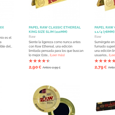
IX
PAPEL RAW CLASSIC ETHEREAL
PAPEL RAW 
KING SIZE SLIM (110MM)
1.1/4 (78MM)
Raw
Raw
ix es el
a
Siente la ligereza como nunca antes
Sumérgete en 
le del...
con Raw Ethereal, una edición
fumado superi
limitada pensada para los que buscan
una edición l
lo mejor. Este...
[Leer más]
usuarios...
[Lee
2,90
2,79
€
€
Antes: 2,99
Ante
€