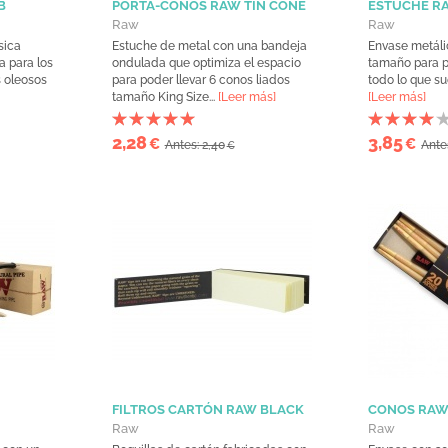
B
PORTA-CONOS RAW TIN CONE
ESTUCHE RA
Raw
Raw
sica
Estuche de metal con una bandeja
Envase metálic
 para los
ondulada que optimiza el espacio
tamaño para p
 oleosos
para poder llevar 6 conos liados
todo lo que sue
tamaño King Size...
[Leer más]
[Leer más]
2,28
3,85
€
€
Antes: 2,40
Ante
€
FILTROS CARTÓN RAW BLACK
CONOS RAW 
Raw
Raw