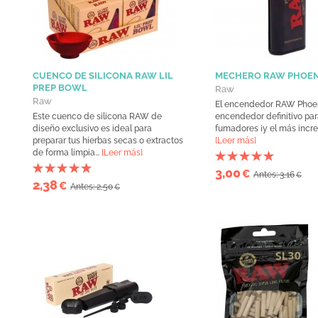
CUENCO DE SILICONA RAW LIL
MECHERO RAW PHOEN
PREP BOWL
Raw
Raw
El encendedor RAW Phoen
Este cuenco de silicona RAW de
encendedor definitivo par
diseño exclusivo es ideal para
fumadores ¡y el más increíb
preparar tus hierbas secas o extractos
[Leer más]
de forma limpia...
[Leer más]
3,00
€
Antes: 3,16
€
2,38
€
Antes: 2,50
€