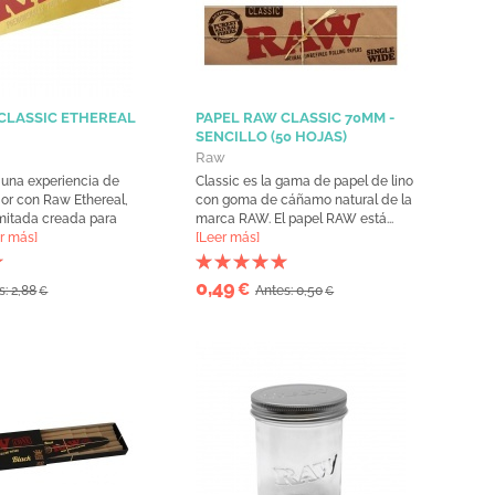
CLASSIC ETHEREAL
PAPEL RAW CLASSIC 70MM -
SENCILLO (50 HOJAS)
Raw
una experiencia de
Classic es la gama de papel de lino
or con Raw Ethereal,
con goma de cáñamo natural de la
imitada creada para
marca RAW. El papel RAW está...
r más]
[Leer más]
0,49
€
s: 2,88
Antes: 0,50
€
€