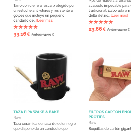
Pipa de madera artesanal
Tarro con cierre a rosca protegido por
acabado impecable para 
un estuche anti-olores y resistente a
tradicional. Elaborada a 
golpes que incluye un pequeño
delta del río...
[Leer más]
candado de...
[Leer más]
23,66
€
Antes: 24,90
€
33,16
€
Antes: 34,90
€
TAZA PIPA WAKE & BAKE
FILTROS CARTÓN EN
PROTIPS
Raw
Raw
Taza cerámica con asa de color negro
que dispone de un conducto que
Boquillas de cartón gigan