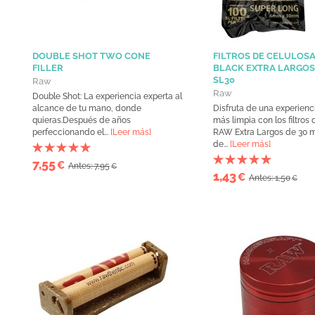
DOUBLE SHOT TWO CONE
FILTROS DE CELULOS
FILLER
BLACK EXTRA LARGOS 
SL30
Raw
Raw
Double Shot: La experiencia experta al
alcance de tu mano, donde
Disfruta de una experienc
quieras.Después de años
más limpia con los filtros
perfeccionando el...
[Leer más]
RAW Extra Largos de 30
de...
[Leer más]
7,55
€
Antes: 7,95
€
1,43
€
Antes: 1,50
€