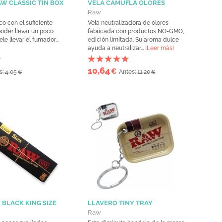
W CLASSIC TIN BOX
VELA CAMUFLA OLORES
Raw
o con el suficiente
Vela neutralizadora de olores
oder llevar un poco
fabricada con productos NO-GMO,
le llevar el fumador...
edición limitada. Su aroma dulce
ayuda a neutralizar...
[Leer más]
10,64
€
s: 4,05
Antes: 11,20
€
€
BLACK KING SIZE
LLAVERO TINY TRAY
Raw