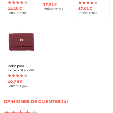
37,91
€
14,16
17,01
€
€
Antes: 39,90
€
Antes: 14,90
Antes: 17,90
€
€
Bolsa para
Tabaco HF-0088
10,78
€
Antes: 11,35
€
OPINIONES DE CLIENTES (0)