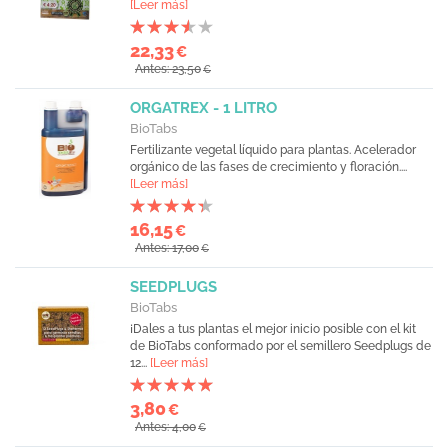
[Leer más]
22,33
€
Antes: 23,50
€
ORGATREX - 1 LITRO
BioTabs
Fertilizante vegetal líquido para plantas. Acelerador
orgánico de las fases de crecimiento y floración....
[Leer más]
16,15
€
Antes: 17,00
€
SEEDPLUGS
BioTabs
¡Dales a tus plantas el mejor inicio posible con el kit
de BioTabs conformado por el semillero Seedplugs de
12...
[Leer más]
3,80
€
Antes: 4,00
€