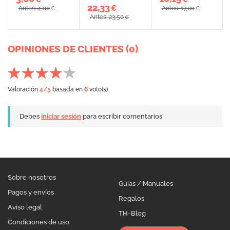
22,33
€
Antes: 4,00
Antes: 17,00
€
€
Antes: 23,50
€
OPINIONES DE CLIENTES (0)
Valoración
4
/5
basada en
6
voto(s)
Debes
iniciar sesión
para escribir comentarios
Sobre nosotros
Guías / Manuales
Pagos y envíos
Regalos
Aviso legal
TH-Blog
Condiciones de uso