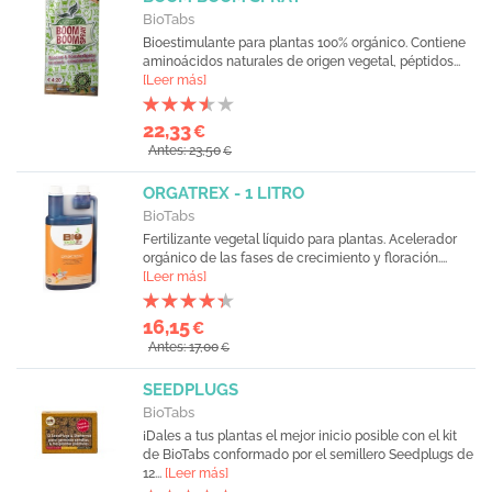
BioTabs
Bioestimulante para plantas 100% orgánico. Contiene
aminoácidos naturales de origen vegetal, péptidos...
[Leer más]
22,33
€
Antes: 23,50
€
ORGATREX - 1 LITRO
BioTabs
Fertilizante vegetal líquido para plantas. Acelerador
orgánico de las fases de crecimiento y floración....
[Leer más]
16,15
€
Antes: 17,00
€
SEEDPLUGS
BioTabs
¡Dales a tus plantas el mejor inicio posible con el kit
de BioTabs conformado por el semillero Seedplugs de
12...
[Leer más]