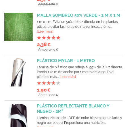
Antes: 2,70
€
MALLA SOMBREO 50% VERDE - 2 M X 1 M
1 m x 2 m. Evita un 50% de luz directa en las plantas,
útil para evitar las horas de mayor insolación o...
[Leer más]
2,38
€
Antes: 2,50
€
PLÁSTICO MYLAR - 1 METRO
Lámina de plástico que refleja el 99% de la luz directa.
Precio 1.20 m de ancho por 1 metro de largo. Es el
plástico más...
[Leer más]
1,90
€
Antes: 2,00
€
PLÁSTICO REFLECTANTE BLANCO Y
NEGRO - 2M²
Lámina tricapa de LDPE de color blanco por un lado y
negro por el otro. Proporciona una nutrición...