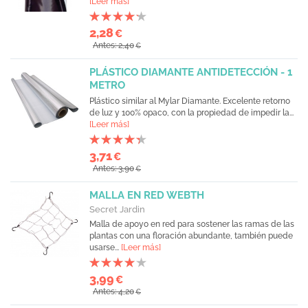
[Leer más]
2,28
€
Antes: 2,40
€
PLÁSTICO DIAMANTE ANTIDETECCIÓN - 1
METRO
Plástico similar al Mylar Diamante. Excelente retorno
de luz y 100% opaco, con la propiedad de impedir la...
[Leer más]
3,71
€
Antes: 3,90
€
MALLA EN RED WEBTH
Secret Jardin
Malla de apoyo en red para sostener las ramas de las
plantas con una floración abundante, también puede
usarse...
[Leer más]
3,99
€
Antes: 4,20
€