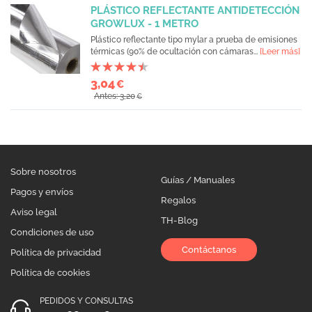
PLÁSTICO REFLECTANTE ANTIDETECCIÓN
GROWLUX - 1 METRO
Plástico reflectante tipo mylar a prueba de emisiones
térmicas (90% de ocultación con cámaras...
[Leer más]
3,04
€
Antes: 3,20
€
Sobre nosotros
Guías / Manuales
Pagos y envíos
Regalos
Aviso legal
TH-Blog
Condiciones de uso
Contáctanos
Política de privacidad
Política de cookies
PEDIDOS Y CONSULTAS