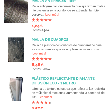
MALLA ANTIRAICES - 1M²
Malla antigerminación que evita que aparezcan malas
hierbas en la zona por donde se extienda, también
coserva...
[Leer más]
1,24
€
Antes: 1,30
€
MALLA DE CUADROS
Malla de plástico con cuadros de gran tamaño para
los cultivos en los que se emplean técnicas como...
[Leer más]
6,46
€
Antes: 6,80
€
PLÁSTICO REFLECTANTE DIAMANTE
DIFUSIÓN ECO - 1 METRO
Lámina de textura estucada que refleja la luz recibida
en múltiples direcciones, aumentando la cantidad de
luz...
[Leer más]
2,57
€