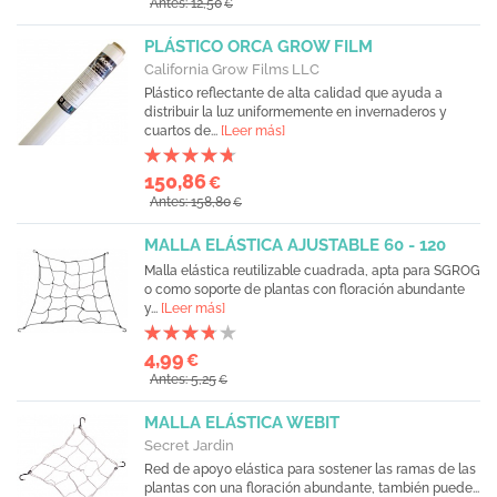
Antes: 12,50
€
PLÁSTICO ORCA GROW FILM
California Grow Films LLC
Plástico reflectante de alta calidad que ayuda a
distribuir la luz uniformemente en invernaderos y
cuartos de...
[Leer más]
150,86
€
Antes: 158,80
€
MALLA ELÁSTICA AJUSTABLE 60 - 120
Malla elástica reutilizable cuadrada, apta para SGROG
o como soporte de plantas con floración abundante
y...
[Leer más]
4,99
€
Antes: 5,25
€
MALLA ELÁSTICA WEBIT
Secret Jardin
Red de apoyo elástica para sostener las ramas de las
plantas con una floración abundante, también puede...