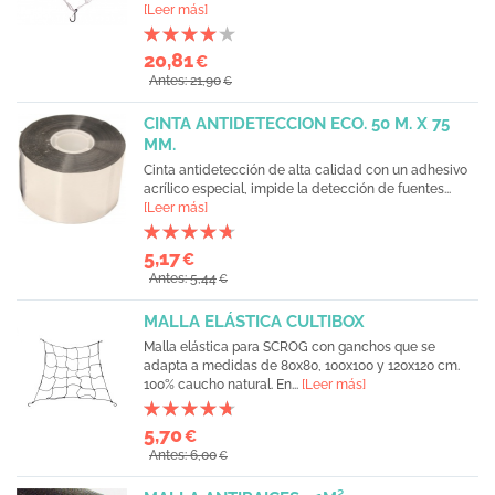
[Leer más]
20,81
€
Antes: 21,90
€
CINTA ANTIDETECCION ECO. 50 M. X 75
MM.
Cinta antidetección de alta calidad con un adhesivo
acrílico especial, impide la detección de fuentes...
[Leer más]
5,17
€
Antes: 5,44
€
MALLA ELÁSTICA CULTIBOX
Malla elástica para SCROG con ganchos que se
adapta a medidas de 80x80, 100x100 y 120x120 cm.
100% caucho natural. En...
[Leer más]
5,70
€
Antes: 6,00
€